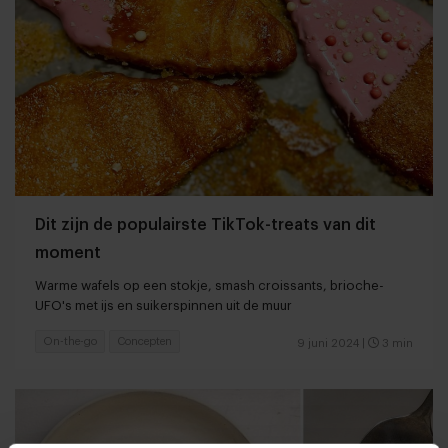
Dit zijn de populairste TikTok-treats van dit
moment
Warme wafels op een stokje, smash croissants, brioche-
UFO's met ijs en suikerspinnen uit de muur
On-the-go
Concepten
9 juni 2024
|
3 min