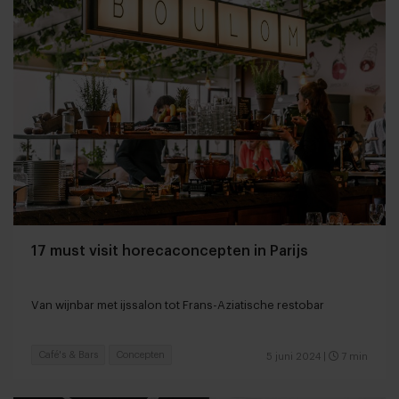
17 must visit horecaconcepten in Parijs
Van wijnbar met ijssalon tot Frans-Aziatische restobar
Café's & Bars
Concepten
5 juni 2024
|
7 min