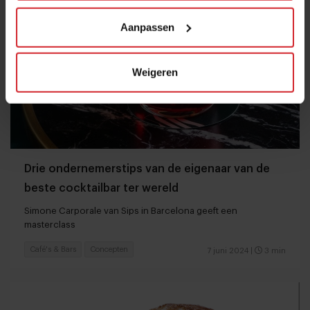
Aanpassen
Weigeren
Drie ondernemerstips van de eigenaar van de
beste cocktailbar ter wereld
Simone Carporale van Sips in Barcelona geeft een
masterclass
Café's & Bars
Concepten
7 juni 2024
|
3 min