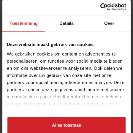
Toestemming
Details
Over
Deze website maakt gebruik van cookies
We gebruiken cookies om content en advertenties te
personaliseren, om functies voor social media te bieden
en om ons websiteverkeer te analyseren. Ook delen we
Met kokumi als geheim ingrediënt maak je zelfs
informatie over uw gebruik van onze site met onze
van kool iets bijzonders
partners voor social media, adverteren en analyse. Deze
Low Food Lab onderzoekt hoe groenten net zo boeiend
partners kunnen deze gegevens combineren met andere
kunnen smaken als vlees
informatie die u aan ze heeft verstrekt of die ze hebben
verzameld op basis van uw gebruik van hun services.
Gastronomie
Food
8 juni 2024
|
7 min
Alles toestaan