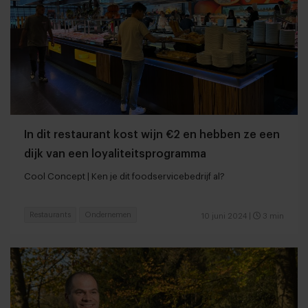
In dit restaurant kost wijn €2 en hebben ze een
dijk van een loyaliteitsprogramma
Cool Concept | Ken je dit foodservicebedrijf al?
Restaurants
Ondernemen
10 juni 2024
|
3 min