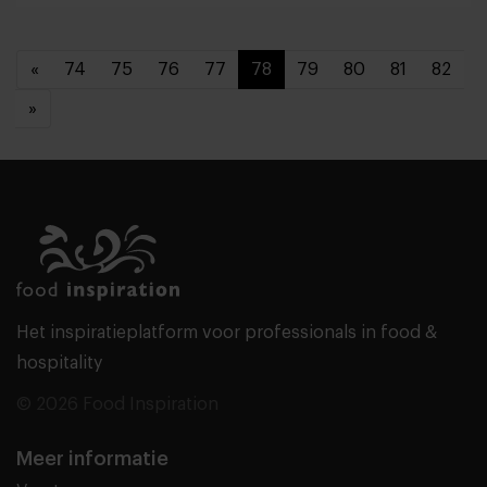
«
74
75
76
77
78
79
80
81
82
»
Het inspiratieplatform voor professionals in food &
hospitality
© 2026 Food Inspiration
Meer informatie