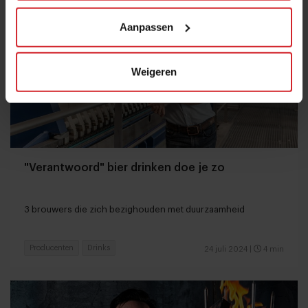
Aanpassen
Weigeren
"Verantwoord" bier drinken doe je zo
3 brouwers die zich bezighouden met duurzaamheid
Producenten
Drinks
24 juli 2024
|
4 min