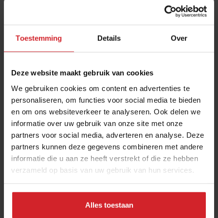
Toestemming
Details
Over
Deze website maakt gebruik van cookies
We gebruiken cookies om content en advertenties te
personaliseren, om functies voor social media te bieden
en om ons websiteverkeer te analyseren. Ook delen we
Vindt de consument door prijsstijgingen een
informatie over uw gebruik van onze site met onze
pilsje nog betaalbaar?
partners voor social media, adverteren en analyse. Deze
Voor het eerst sinds jaren daalt de verkoop van alcoholvrij
partners kunnen deze gegevens combineren met andere
bier
informatie die u aan ze heeft verstrekt of die ze hebben
verzameld op basis van uw gebruik van hun services.
Café's & Bars
Drinks
25 juli 2024
|
4 min
Alles toestaan