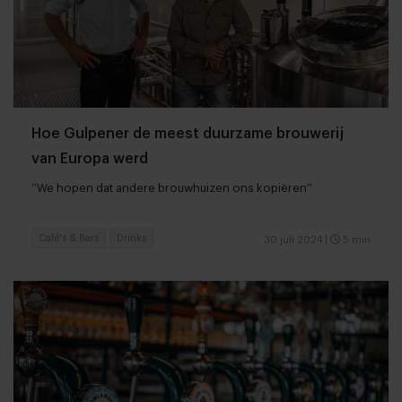
Hoe Gulpener de meest duurzame brouwerij
van Europa werd
‘’We hopen dat andere brouwhuizen ons kopiëren’’
Café's & Bars
Drinks
30 juli 2024
|
5 min