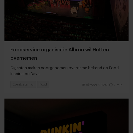
Foodservice organisatie Albron wil Hutten
overnemen
Giganten maken voorgenomen overname bekend op Food
Inspiration Days
Eventcatering
Food
15 oktober 2024
|
2 min