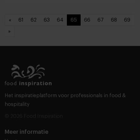
«
61
62
63
64
65
66
67
68
69
»
Het inspiratieplatform voor professionals in food &
hospitality
© 2026 Food Inspiration
Meer informatie