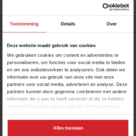
Toestemming
Details
Over
Deze website maakt gebruik van cookies
We gebruiken cookies om content en advertenties te
personaliseren, om functies voor social media te bieden
en om ons websiteverkeer te analyseren. Ook delen we
Groene Michelinster voor Mearkas, ambitieus
informatie over uw gebruik van onze site met onze
horecaconcept in kas achteraf
partners voor social media, adverteren en analyse. Deze
“Zorgen om reserveringen op doordeweekse dagen bleken
partners kunnen deze gegevens combineren met andere
onnodig”
informatie die u aan ze heeft verstrekt of die ze hebben
verzameld op basis van uw gebruik van hun services.
Restaurants
Chefs
10 oktober 2024
|
3 min
Alles toestaan