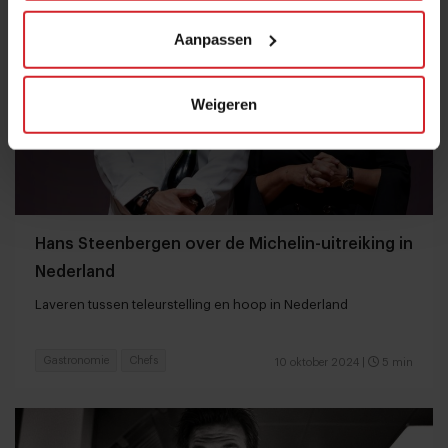
Aanpassen
Weigeren
Hans Steenbergen over de Michelin-uitreiking in
Nederland
Laveren tussen teleurstelling en hoop in Nederland
Gastronomie
Chefs
10 oktober 2024
|
5 min