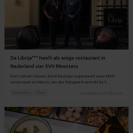
De Librije*** heeft als enige restaurant in
Nederland vier SVH Meesters
Kort culinair nieuws: René Redzepi organiseert weer MAD-
symposium en Marco van der Wijngaard vertrekt bij ‘t
Amsterdammertje*
Restaurants
Chefs
2 november 2024
|
3 min