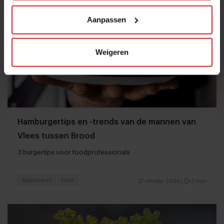
Aanpassen
Weigeren
Hamburgertips en -trends van de mannen van
Vlees tussen Brood
3 burgertips voor foodprofessionals
Restaurants
Food
31 oktober 2024
|
3 min