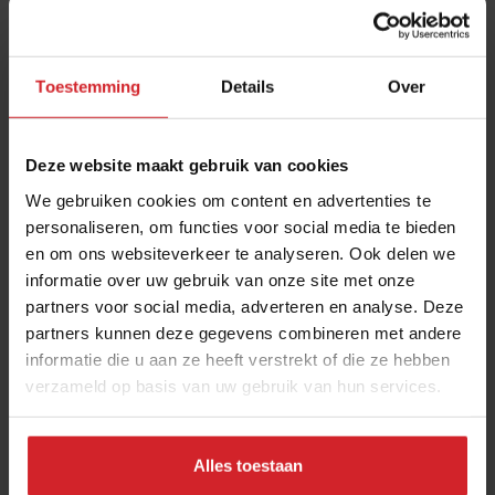
Toestemming
Details
Over
Deze website maakt gebruik van cookies
We gebruiken cookies om content en advertenties te
personaliseren, om functies voor social media te bieden
en om ons websiteverkeer te analyseren. Ook delen we
Dit zijn de belangrijkste uitkomsten van het
informatie over uw gebruik van onze site met onze
Nationaal Vleesonderzoek 2024
partners voor social media, adverteren en analyse. Deze
Onderzoek naar de opinie en perceptie van de Nederlandse
partners kunnen deze gegevens combineren met andere
bevolking
informatie die u aan ze heeft verstrekt of die ze hebben
verzameld op basis van uw gebruik van hun services.
Foodservice
Food
31 oktober 2024
|
2 min
Alles toestaan