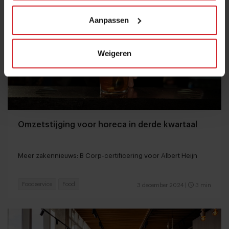
Aanpassen
Weigeren
Omzetstijging voor horeca in derde kwartaal
Meer zakennieuws: B Corp-certificering voor Albert Heijn
Foodservice
Food
3 december 2024
|
3 min