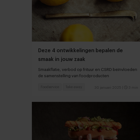
Deze 4 ontwikkelingen bepalen de
smaak in jouw zaak
Smaakflatie, verbod op frituur en CSRD beïnvloeden
de samenstelling van foodproducten
Foodservice
Take-away
30 januari 2025
|
3 min