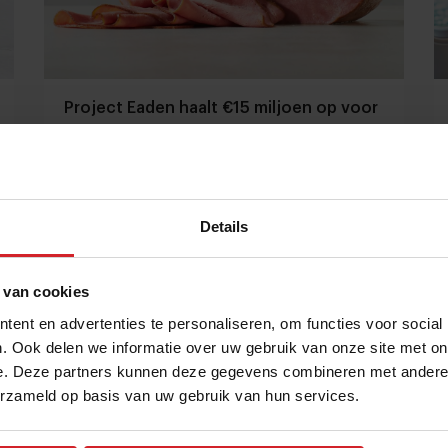
Project Eaden haalt €15 miljoen op voor
hyperrealistisch vlees met vezelweef-
technologie
Meer zakennieuws: Mosa Meat stapje dichterbij
kweekvlees met Europese vergunningsaanvraag
Details
Producenten
Duurzaamheid
28 januari 2025
|
3 min
 van cookies
ent en advertenties te personaliseren, om functies voor social
. Ook delen we informatie over uw gebruik van onze site met on
e. Deze partners kunnen deze gegevens combineren met andere i
erzameld op basis van uw gebruik van hun services.