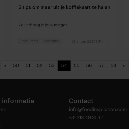
5 tips om meer uit je koffiekaart te halen
Zo verhoog je jouw marges
Restaurants
Concepten
21 januari 2025
|
4 min
«
50
51
52
53
54
55
56
57
58
»
 informatie
Contact
res
info@foodinspiration.com
+31 318 49 31 32
t