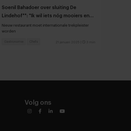
Soenil Bahadoer over sluiting De
Lindehof**: "Ik wil iets nóg mooiers en
beters neerzetten"
Nieuw restaurant moet internationale trekpleister
worden
Gastronomie
Chefs
21 januari 2025
|
3 min
Volg ons