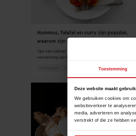
Hummus, falafel en curry zijn populair,
waarom zijn peulvruchten dat dan niet?
Tips van culinair manager Berry Hoosemans voor de
verwerking van bonen en erwten in culinaire
gerechten
Toestemming
Producenten
Chefs
30 januari 2025
|
3 min
Deze website maakt gebruik
We gebruiken cookies om cont
websiteverkeer te analyseren
media, adverteren en analys
verstrekt of die ze hebben v