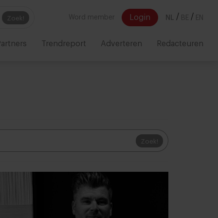
/
/
Login
Word member
NL
BE
EN
Zoek!
artners
Trendreport
Adverteren
Redacteuren
Zoek!