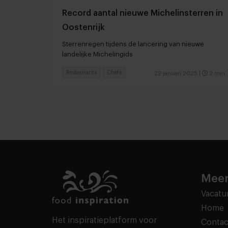
Record aantal nieuwe Michelinsterren in
Oostenrijk
Sterrenregen tijdens de lancering van nieuwe
landelijke Michelingids
Restaurants
Chefs
22 januari 2025
|
2 min
Meer
Vacatu
Home
Het inspiratieplatform voor
Contac