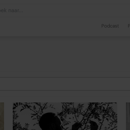
ek naar...
Podcast
P