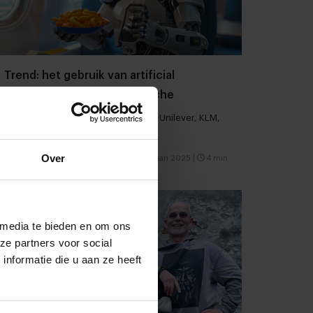
Trend: het gebruik van artificial
intelligence in de foodbranche
7 AI-tools die gebruikt worden door Unilever, KLM,
Albert Heijn, FEBO en Sodexo
Over
Foodservice
Innovatie
28 januari 2025
|
4 min
 media te bieden en om ons
ze partners voor social
nformatie die u aan ze heeft