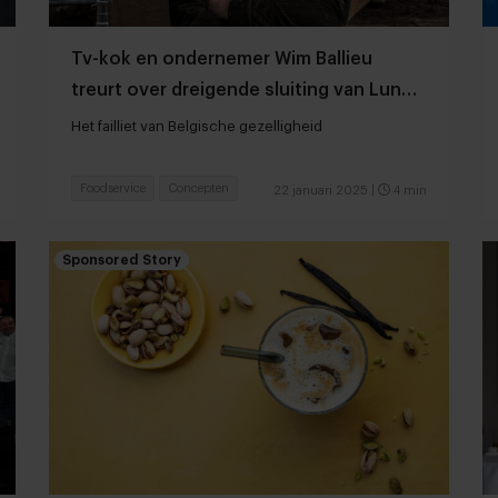
Tv-kok en ondernemer Wim Ballieu
treurt over dreigende sluiting van Lunch
Garden
Het failliet van Belgische gezelligheid
Foodservice
Concepten
22 januari 2025
|
4 min
Sponsored Story