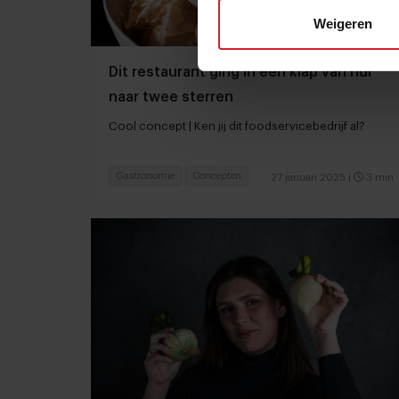
Weigeren
Dit restaurant ging in één klap van nul
naar twee sterren
Cool concept | Ken jij dit foodservicebedrijf al?
Gastronomie
Concepten
27 januari 2025
|
3 min