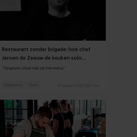
Restaurant zonder brigade: hoe chef
Jeroen de Zeeuw de keuken solo
draaiende houdt
“Opgeven staat niet op het menu”
Restaurants
Chefs
30 januari 2025
|
7 min