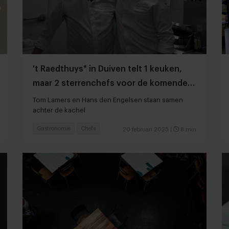
't Raedthuys* in Duiven telt 1 keuken,
maar 2 sterrenchefs voor de komende 3
jaar
Tom Lamers en Hans den Engelsen staan samen
achter de kachel
Gastronomie
Chefs
20 februari 2025
|
8 min