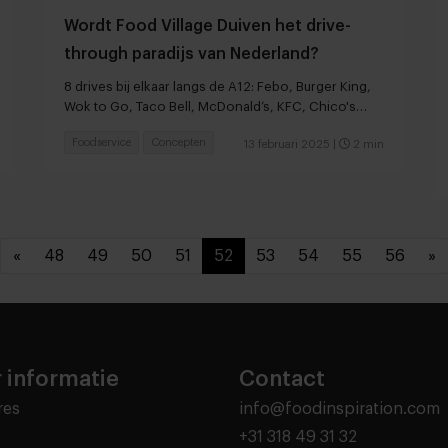
Wordt Food Village Duiven het drive-
through paradijs van Nederland?
8 drives bij elkaar langs de A12: Febo, Burger King,
Wok to Go, Taco Bell, McDonald’s, KFC, Chico's
Drive en Nomi
Foodservice
Concepten
13 februari 2025
|
2 min
«
48
49
50
51
52
53
54
55
56
»
 informatie
Contact
res
info@foodinspiration.com
+31 318 49 31 32