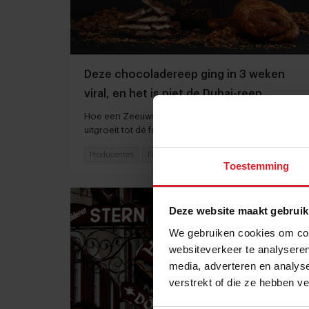
Deze chocoladereep ging in 3 weken
viral, en het is niet de Dubai-reep
Hoe een Zeeuwse bolus in een chocoladereep
uitgroeit tot dé foodhype van het moment
Producenten
Food
18 februari 2025
|
3 min
Toestemming
Deze website maakt gebruik
We gebruiken cookies om cont
websiteverkeer te analyseren
media, adverteren en analys
verstrekt of die ze hebben v