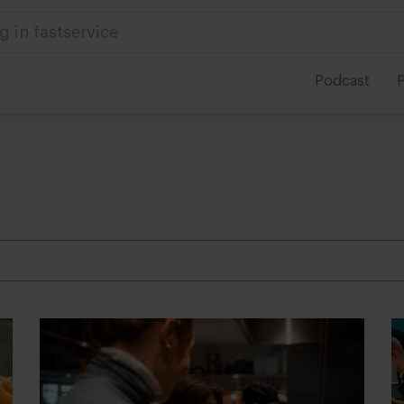
g in fastservice
Podcast
P