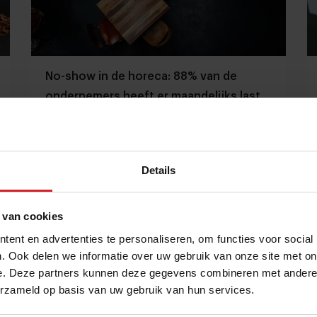
No-show in de horeca: 88% van de
ondernemers heeft er maandelijks last
van
Meer zakennieuws: Chocolademerk Hands Off haalt
€1,1 miljoen groeikapitaal op
Restaurants
Food
18 februari 2025
|
3 min
Details
 van cookies
ent en advertenties te personaliseren, om functies voor social
. Ook delen we informatie over uw gebruik van onze site met on
e. Deze partners kunnen deze gegevens combineren met andere i
erzameld op basis van uw gebruik van hun services.