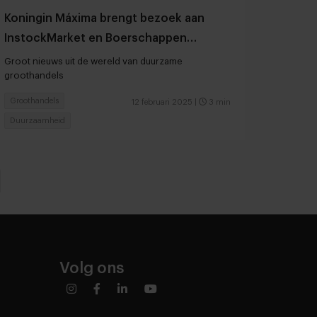
Koningin Máxima brengt bezoek aan
InstockMarket en Boerschappen
lanceert Versgroothandel met Vitam als
Groot nieuws uit de wereld van duurzame
groothandels
klant
Groothandels
12 februari 2025
|
3 min
Duurzaamheid
Volg ons