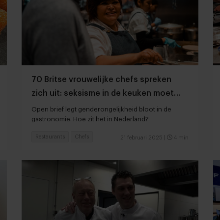
70 Britse vrouwelijke chefs spreken
zich uit: seksisme in de keuken moet
stoppen
Open brief legt genderongelijkheid bloot in de
gastronomie. Hoe zit het in Nederland?
Restaurants
Chefs
21 februari 2025
|
4 min