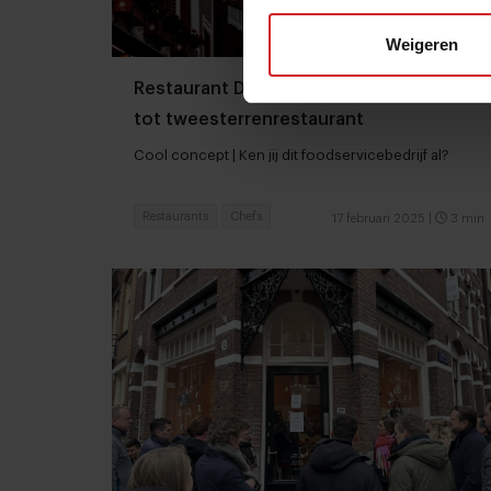
Weigeren
Restaurant Döllerer’s reis van herberg
tot tweesterrenrestaurant
Cool concept | Ken jij dit foodservicebedrijf al?
Restaurants
Chefs
17 februari 2025
|
3 min