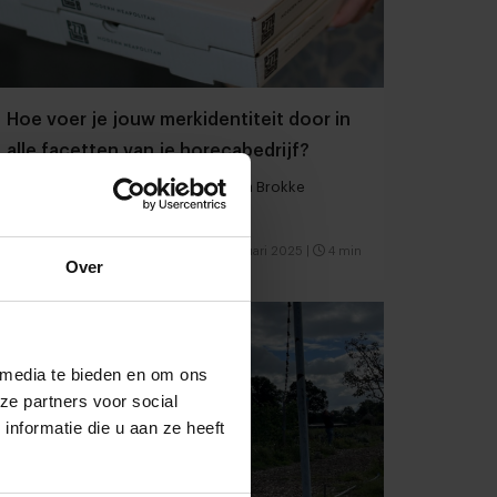
Hoe voer je jouw merkidentiteit door in
alle facetten van je horecabedrijf?
5 branding tips van merkexpert Katja Brokke
Restaurants
Hospitality
18 februari 2025
|
4 min
Over
 media te bieden en om ons
ze partners voor social
nformatie die u aan ze heeft