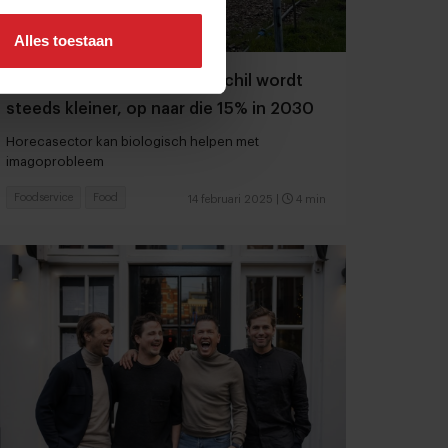
Alles toestaan
Bio is gezonder en prijsverschil wordt
steeds kleiner, op naar die 15% in 2030
Horecasector kan biologisch helpen met
imagoprobleem
Foodservice
Food
14 februari 2025
|
4 min