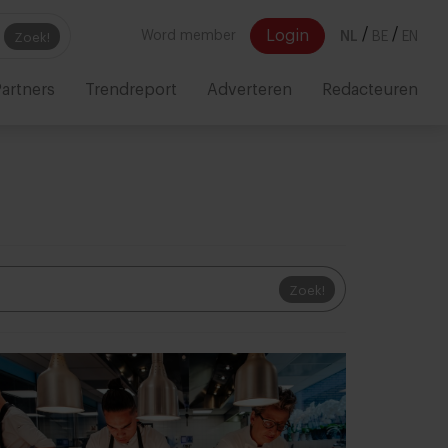
/
/
Login
Word member
NL
BE
EN
Zoek!
artners
Trendreport
Adverteren
Redacteuren
Zoek!