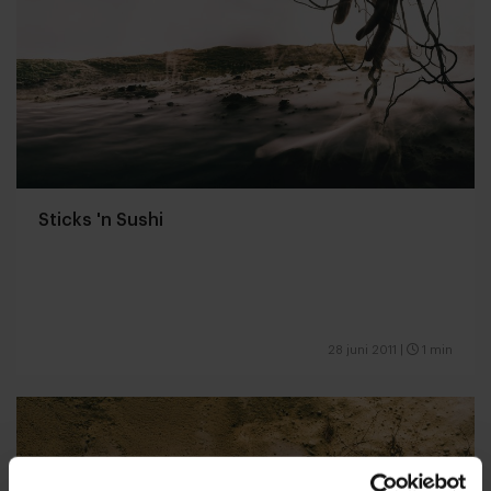
Sticks 'n Sushi
28 juni 2011
|
1 min