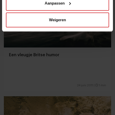
Aanpassen
Weigeren
Een vleugje Britse humor
24 juni 2011
|
1 min