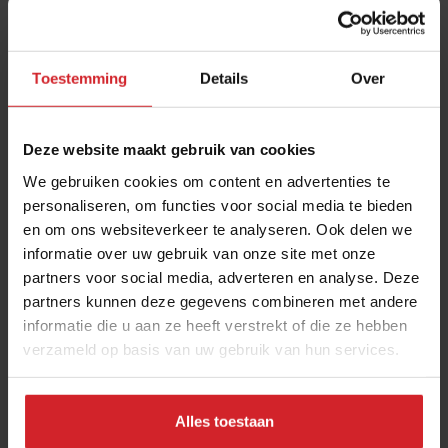
Toestemming
Details
Over
Deze website maakt gebruik van cookies
We gebruiken cookies om content en advertenties te
personaliseren, om functies voor social media te bieden
en om ons websiteverkeer te analyseren. Ook delen we
Sidney Schutte van Spectrum** neemt
informatie over uw gebruik van onze site met onze
restaurant in Blaricum over
partners voor social media, adverteren en analyse. Deze
Kort culinair nieuws: Ralf Berendsen opent nieuwe zaak en
partners kunnen deze gegevens combineren met andere
prijs ‘Talent van de Toekomst’ uitgereikt
informatie die u aan ze heeft verstrekt of die ze hebben
verzameld op basis van uw gebruik van hun services.
Restaurants
Chefs
17 april 2025
|
3 min
Alles toestaan