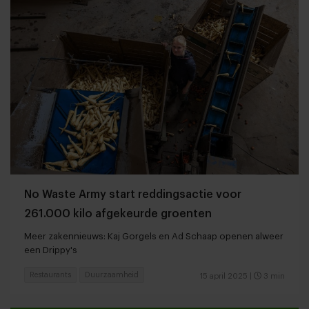
No Waste Army start reddingsactie voor
261.000 kilo afgekeurde groenten
Meer zakennieuws: Kaj Gorgels en Ad Schaap openen alweer
een Drippy's
Restaurants
Duurzaamheid
15 april 2025
|
3 min