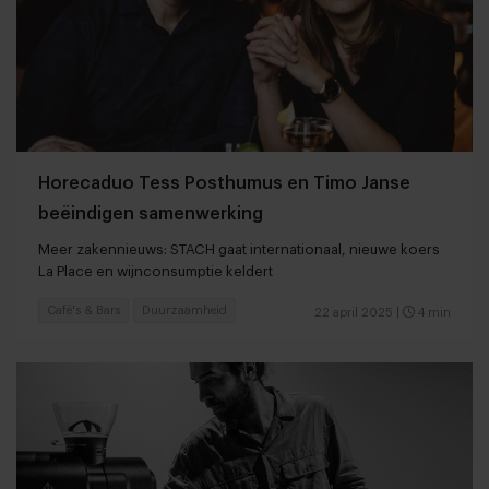
Horecaduo Tess Posthumus en Timo Janse
beëindigen samenwerking
Meer zakennieuws: STACH gaat internationaal, nieuwe koers
La Place en wijnconsumptie keldert
Café's & Bars
Duurzaamheid
22 april 2025
|
4 min