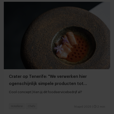
Crater op Tenerife: "We verwerken hier
ogenschijnlijk simpele producten tot
exceptionele gerechten"
Cool concept | Ken jij dit foodservicebedrijf al?
Hotellerie
Chefs
14 april 2025
|
2 min