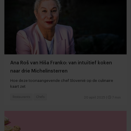
Ana Roš van Hiša Franko: van intuïtief koken
naar drie Michelinsterren
Hoe deze toonaangevende chef Slovenië op de culinaire
kaart zet
Restaurants
Chefs
20 april 2025
|
7 min