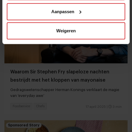
Aanpassen
Weigeren
Waarom Sir Stephen Fry slapeloze nachten
bestrijdt met het kloppen van mayonaise
Gedragswetenschapper Herman Konings verklaart de magie
van ‘everyday awe’
Foodservice
Chefs
17 april 2025
|
3 min
Sponsored Story