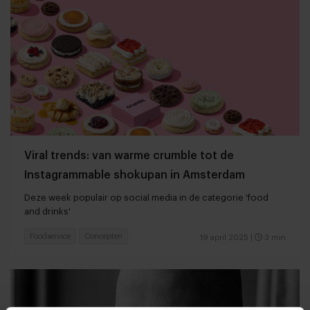
Viral trends: van warme crumble tot de
Instagrammable shokupan in Amsterdam
Deze week populair op social media in de categorie 'food
and drinks'
Foodservice
Concepten
19 april 2025
|
3 min