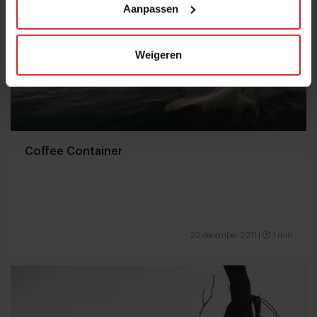
Aanpassen
Weigeren
Coffee Container
23 december 2011
|
1 min