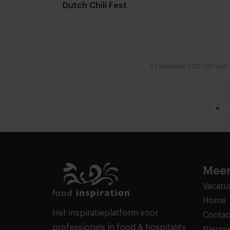
Dutch Chili Fest
23 september 2012
|
1 min
«
Meer
Vacatu
Home
Het inspiratieplatform voor
Contac
professionals in food & hospitality
Nieuws