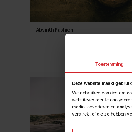
Absinth Fashion
Toestemming
25 september 2012
|
1 min
Deze website maakt gebruik
We gebruiken cookies om cont
websiteverkeer te analyseren
media, adverteren en analys
verstrekt of die ze hebben v