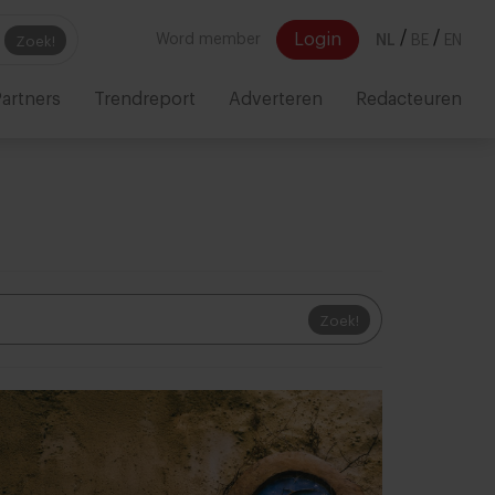
/
/
Login
Word member
NL
BE
EN
Zoek!
artners
Trendreport
Adverteren
Redacteuren
Zoek!