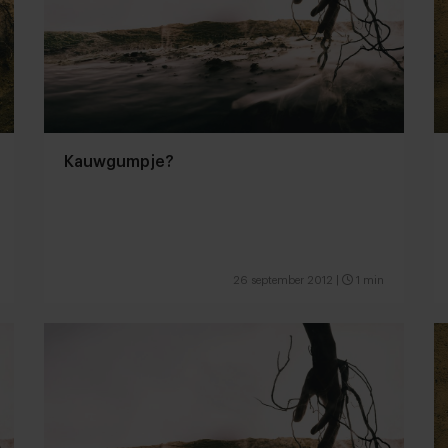
Kauwgumpje?
26 september 2012
|
1 min