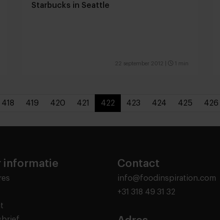
Starbucks in Seattle
22 september 2012
|
1 min
418
419
420
421
422
423
424
425
426
 informatie
Contact
res
info@foodinspiration.com
+31 318 49 31 32
t
brief