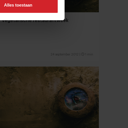
Alles toestaan
Vegetarische restaurantweek
24 september 2012
|
1 min