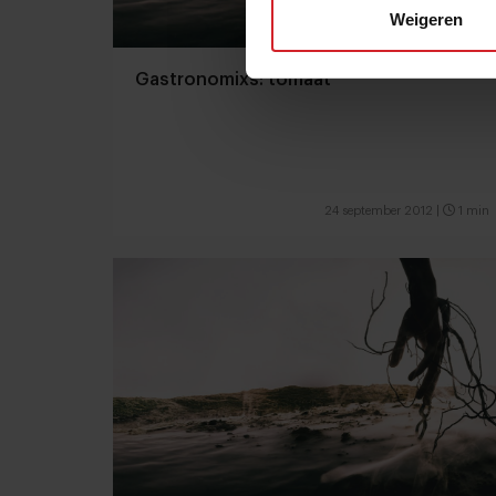
Weigeren
Gastronomixs: tomaat
24 september 2012
|
1 min