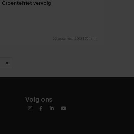
Groentefriet vervolg
22 september 2012
|
1 min
»
Volg ons