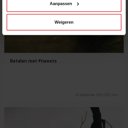
Aanpassen
Weigeren
Betalen met #tweets
28 september 2012
|
1 min