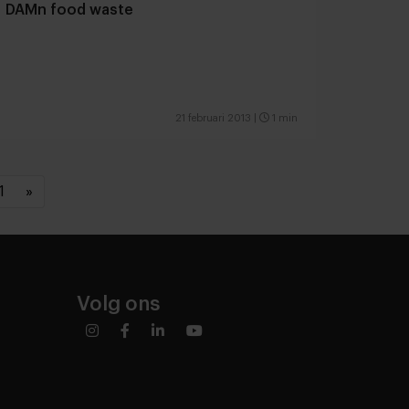
DAMn food waste
21 februari 2013
|
1 min
1
»
Volg ons