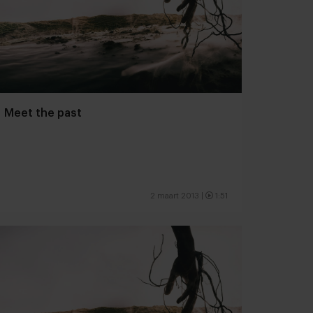
Meet the past
2 maart 2013
|
1:51