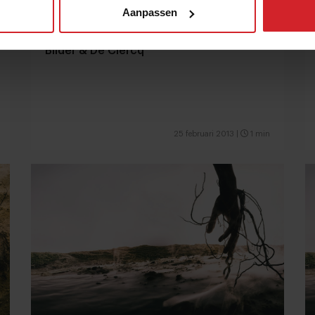
Aanpassen
Bilder & De Clercq
25 februari 2013
|
1 min