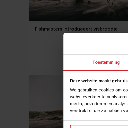
Fishmasters introduceert visbroodje
Toestemming
28 februari 2013
|
1 min
Deze website maakt gebruik
We gebruiken cookies om cont
websiteverkeer te analyseren
media, adverteren en analys
verstrekt of die ze hebben v