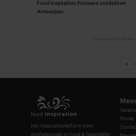
Food Inspiration Pioneers ontdekken
Antwerpen
21 februari 2013
|
1 min
«
Meer
Vacatu
Home
Het inspiratieplatform voor
Contac
professionals in food & hospitality
Nieuws