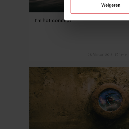
Weigeren
I'm hot concept
26 februari 2013
|
1 min