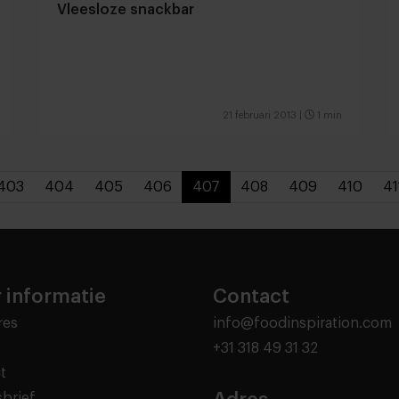
Vleesloze snackbar
21 februari 2013
|
1 min
403
404
405
406
407
408
409
410
41
 informatie
Contact
res
info@foodinspiration.com
+31 318 49 31 32
t
brief