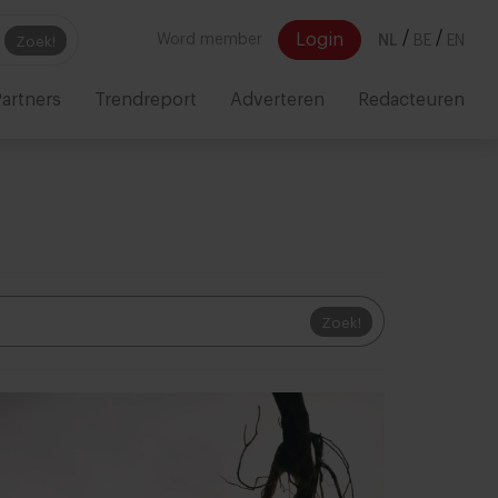
/
/
Login
Word member
NL
BE
EN
Zoek!
artners
Trendreport
Adverteren
Redacteuren
Zoek!