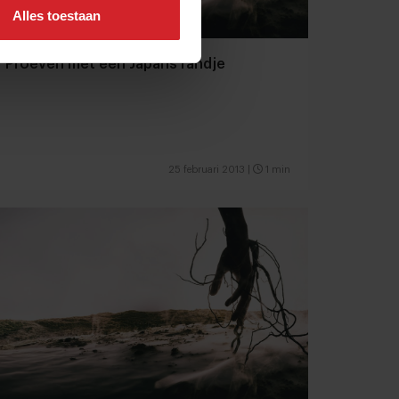
Alles toestaan
Proeven met een Japans randje
25 februari 2013
|
1 min