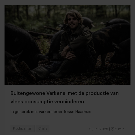
Buitengewone Varkens: met de productie van
vlees consumptie verminderen
In gesprek met varkensboer Josse Haarhuis
Producenten
Chefs
9 juni 2025
|
2 min