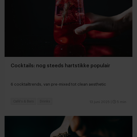
Cocktails: nog steeds hartstikke populair
6 cocktailtrends, van pre-mixed tot clean aesthetic
Café's & Bars
Drinks
13 juni 2025
|
5 min