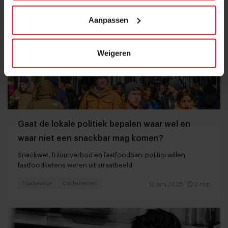
Aanpassen
Weigeren
Gaat de lokale politiek bepalen waar wel en
waar niet een snackbar mag komen?
Snackwet, frituurverbod en fastfoodban: politici willen
fastfoodketens weren uit straatbeeld
Foodservice
Ondernemen
12 juni 2025
|
2 min