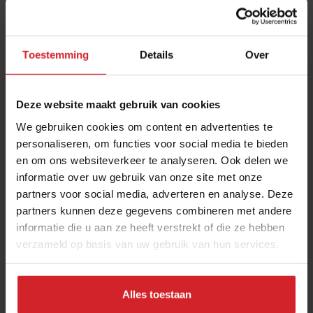
Toestemming
Details
Over
Deze website maakt gebruik van cookies
We gebruiken cookies om content en advertenties te
personaliseren, om functies voor social media te bieden
en om ons websiteverkeer te analyseren. Ook delen we
Zoë Jonker nieuwe chef bij Bistro LOF op
informatie over uw gebruik van onze site met onze
Landgoed Parc Broekhuizen
partners voor social media, adverteren en analyse. Deze
Kort culinair nieuws: Ewout Eleveld gaat verder in catering en
partners kunnen deze gegevens combineren met andere
Van Oys Maastricht Retreat geopend
informatie die u aan ze heeft verstrekt of die ze hebben
verzameld op basis van uw gebruik van hun services.
Gastronomie
Chefs
12 juni 2025
|
3 min
Alles toestaan