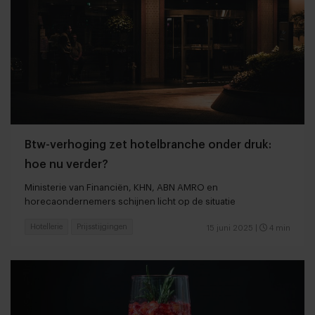
Btw-verhoging zet hotelbranche onder druk:
hoe nu verder?
Ministerie van Financiën, KHN, ABN AMRO en
horecaondernemers schijnen licht op de situatie
Hotellerie
Prijsstijgingen
15 juni 2025
|
4 min