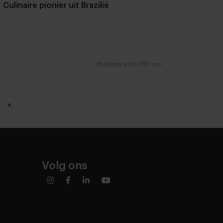
Culinaire pionier uit Brazilië
28 oktober 2013
|
1 min
»
Volg ons