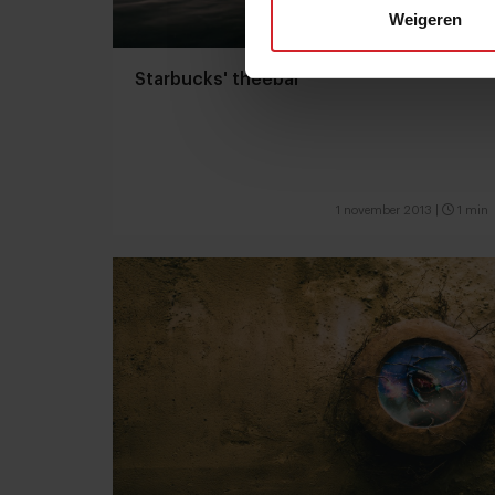
Weigeren
Starbucks' theebar
1 november 2013
|
1 min