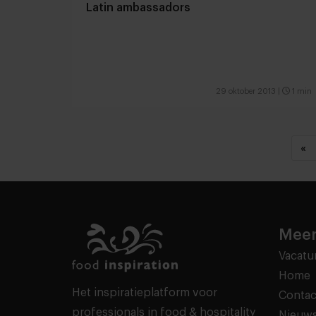
Latin ambassadors
29 oktober 2013
|
1 min
«
Meer
Vacatu
Home
Het inspiratieplatform voor
Contac
professionals in food & hospitality
Nieuws