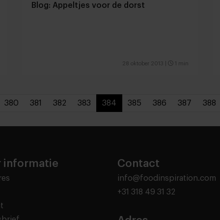
Blog: Appeltjes voor de dorst
28 oktober 2013
|
1 min
380
381
382
383
384
385
386
387
388
 informatie
Contact
res
info@foodinspiration.com
+31 318 49 31 32
t
brief