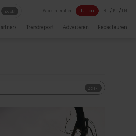
/
/
Login
Word member
NL
BE
EN
Zoek!
artners
Trendreport
Adverteren
Redacteuren
Zoek!