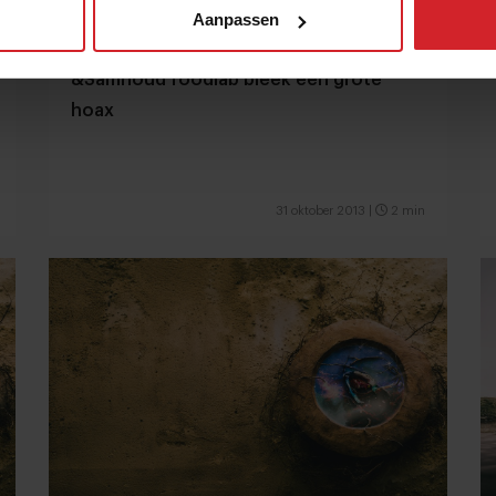
Aanpassen
&Samhoud foodlab bleek een grote
hoax
31 oktober 2013
|
2 min