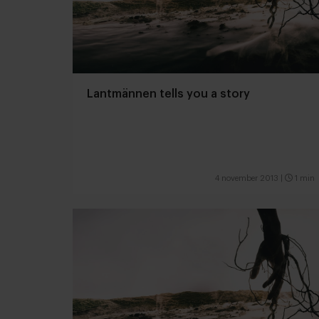
Lantmännen tells you a story
4 november 2013
|
1 min