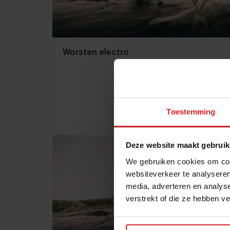
Worsten electro
Toestemming
3 november 2013
|
1 min
Deze website maakt gebruik
We gebruiken cookies om cont
websiteverkeer te analyseren
media, adverteren en analys
verstrekt of die ze hebben v