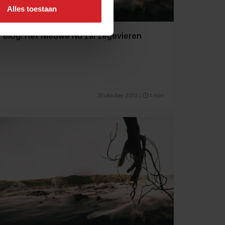
Alles toestaan
Blog: Het Nieuwe Nu zal zegevieren
31 oktober 2013
|
1 min