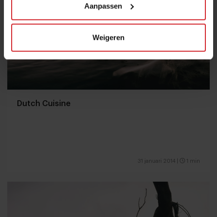
Aanpassen
Weigeren
Dutch Cuisine
31 januari 2014
|
1 min