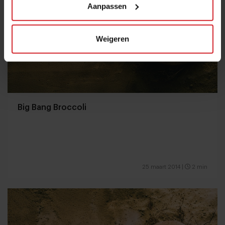
Aanpassen
Weigeren
Big Bang Broccoli
25 maart 2014
|
2 min