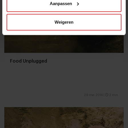
Aanpassen
Weigeren
Food Unplugged
29 mei 2014
|
2 min