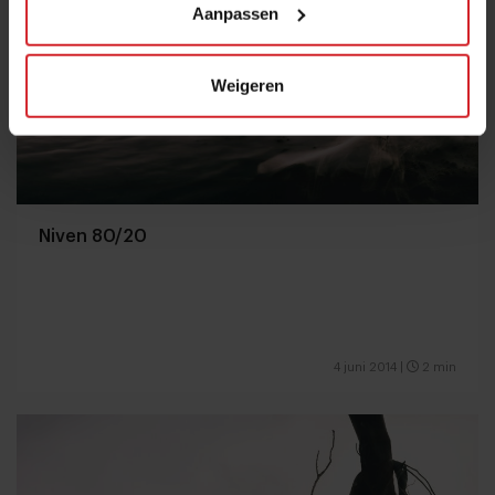
Aanpassen
Weigeren
Niven 80/20
4 juni 2014
|
2 min