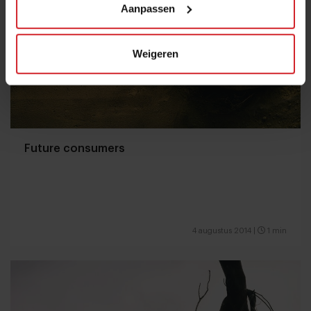
Aanpassen
Weigeren
Future consumers
4 augustus 2014
|
1 min