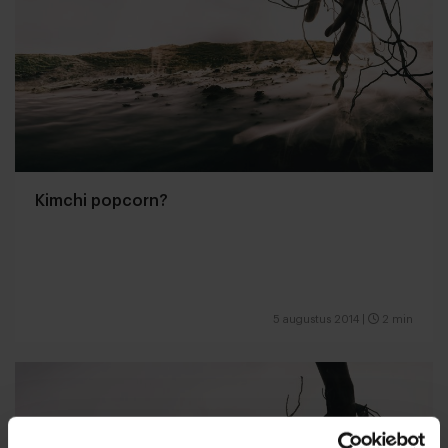
Kimchi popcorn?
5 augustus 2014
|
2 min