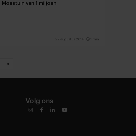
Moestuin van 1 miljoen
22 augustus 2014
|
1 min
»
Volg ons