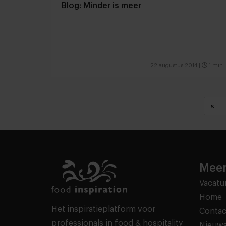
Blog: Minder is meer
22 augustus 2014
|
1 min
«
Meer
Vacatu
Home
Het inspiratieplatform voor
Contac
professionals in food & hospitality
Nieuws