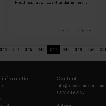
Food Inspiration zoekt ondernemers…
22 augustus 2014
|
1 min
343
344
345
346
347
348
349
350
351
 informatie
Contact
res
info@foodinspiration.com
+31 318 49 31 32
t
brief