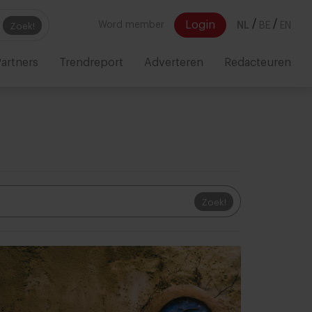
/
/
Login
Word member
NL
BE
EN
Zoek!
artners
Trendreport
Adverteren
Redacteuren
Zoek!