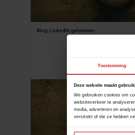
Blog: LinkedIn geheimen
Toestemming
25 augustus 2014
|
1 min
Deze website maakt gebruik
We gebruiken cookies om cont
websiteverkeer te analyseren
media, adverteren en analys
verstrekt of die ze hebben v