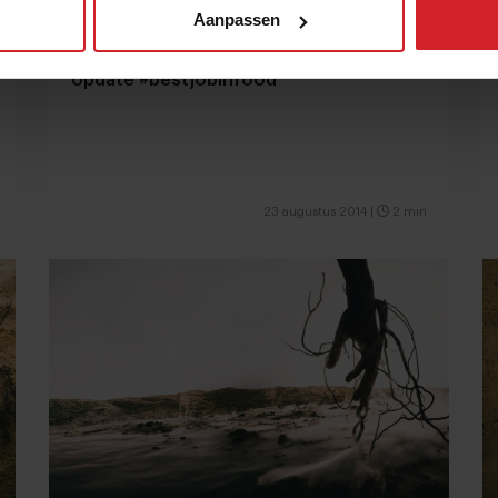
Aanpassen
Update #bestjobinfood
23 augustus 2014
|
2 min