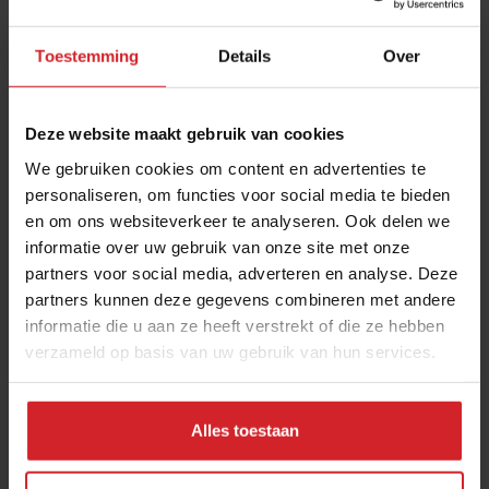
Toestemming
Details
Over
Deze website maakt gebruik van cookies
We gebruiken cookies om content en advertenties te
personaliseren, om functies voor social media te bieden
en om ons websiteverkeer te analyseren. Ook delen we
De Days door jonge ogen
informatie over uw gebruik van onze site met onze
partners voor social media, adverteren en analyse. Deze
partners kunnen deze gegevens combineren met andere
informatie die u aan ze heeft verstrekt of die ze hebben
verzameld op basis van uw gebruik van hun services.
20 oktober 2014
|
3 min
Alles toestaan