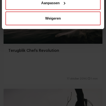
Aanpassen
Weigeren
Terugblik Chefs Revolution
17 oktober 2014
|
1 min