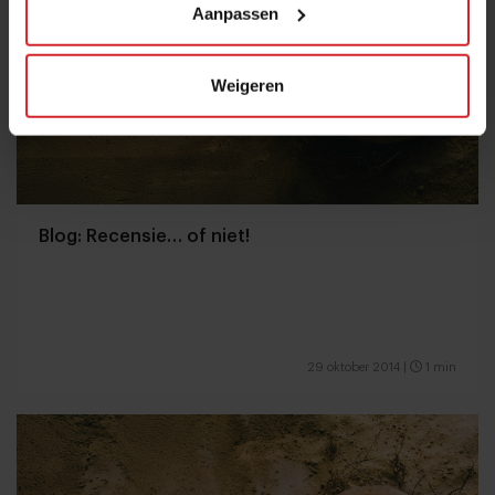
Aanpassen
Weigeren
Blog: Recensie… of niet!
29 oktober 2014
|
1 min