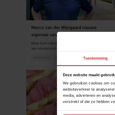
Marco van der Wijngaard nieuwe
eigenaar van De Gieser Wildeman*
Meer kort culinair nieuws: Azurite van Mario Ridder
aan vooravond van opening
Toestemming
Gastronomie
Chefs
20 augustus 2025
|
3 min
Deze website maakt gebruik
We gebruiken cookies om cont
websiteverkeer te analyseren
media, adverteren en analys
verstrekt of die ze hebben v