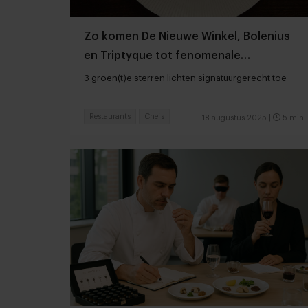
Zo komen De Nieuwe Winkel, Bolenius
en Triptyque tot fenomenale
plantaardige gerechten
3 groen(t)e sterren lichten signatuurgerecht toe
Restaurants
Chefs
18 augustus 2025
|
5 min