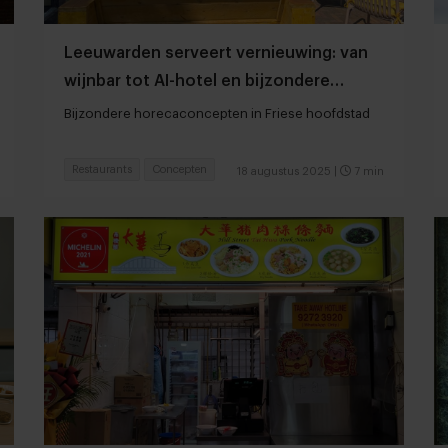
Leeuwarden serveert vernieuwing: van
wijnbar tot AI-hotel en bijzondere
bakery
Bijzondere horecaconcepten in Friese hoofdstad
Restaurants
Concepten
18 augustus 2025
|
7 min