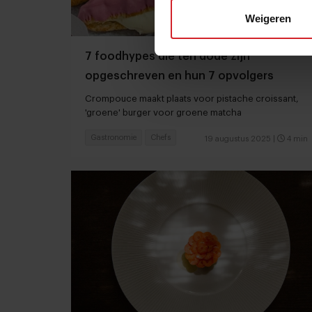
Weigeren
7 foodhypes die ten dode zijn
opgeschreven en hun 7 opvolgers
Crompouce maakt plaats voor pistache croissant,
'groene' burger voor groene matcha
Gastronomie
Chefs
19 augustus 2025
|
4 min