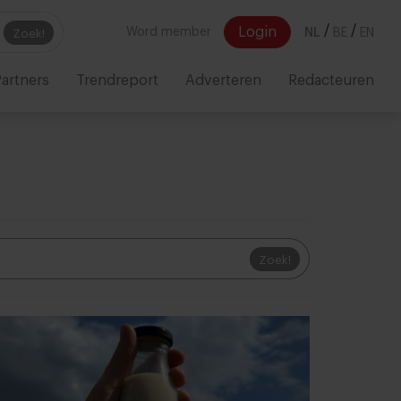
/
/
Login
Word member
NL
BE
EN
Zoek!
artners
Trendreport
Adverteren
Redacteuren
Zoek!