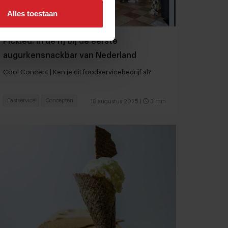
Alles toestaan
Pickled: in de rij bij de eerste
augurkensnackbar van Nederland
Cool Concept | Ken je dit foodservicebedrijf al?
Fastservice
Concepten
18 augustus 2025
|
3 min