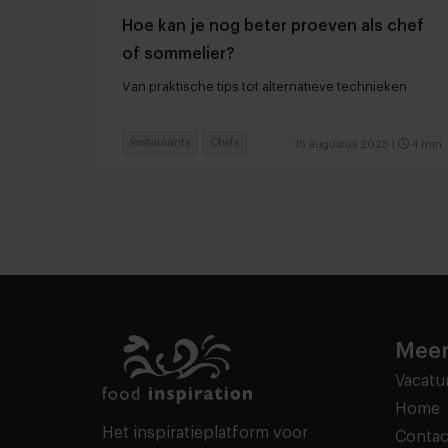
Hoe kan je nog beter proeven als chef
of sommelier?
Van praktische tips tot alternatieve technieken
Restaurants
Chefs
15 augustus 2025
|
4 min
Meer
Vacatu
Home
Het inspiratieplatform voor
Contac