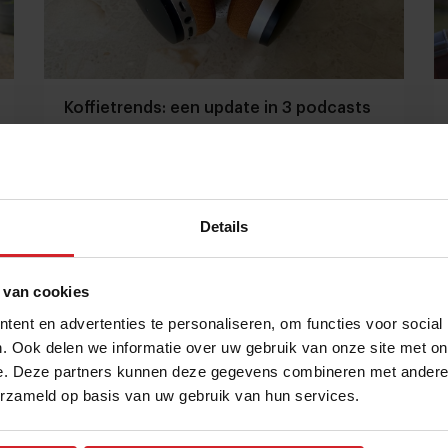
Koffietrends: een update in 3 podcasts
Stijgende prijzen, Starbucks verliest terrein en
Luckin gamificeert koffiebestellingen
Details
Foodservice
Innovatie
20 augustus 2025
|
2 min
 van cookies
ent en advertenties te personaliseren, om functies voor social
. Ook delen we informatie over uw gebruik van onze site met on
e. Deze partners kunnen deze gegevens combineren met andere i
erzameld op basis van uw gebruik van hun services.