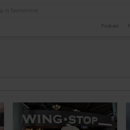
 in foodservice
Podcast
P