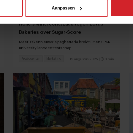
Aanpassen
Holie's wint rechtszaak tegen Lotus
Bakeries over Sugar-Score
Meer zakennieuws: Spaghetteria breidt uit en SPAR
university lanceert testschap
Producenten
Marketing
19 augustus 2025
|
3 min