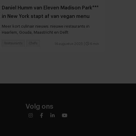
Daniel Humm van Eleven Madison Park***
in New York stapt af van vegan menu
Meer kort culinair nieuws: nieuwe restaurants in
Haarlem, Gouda, Maastricht en Delft
Restaurants
Chefs
14 augustus 2025
|
4 min
Volg ons