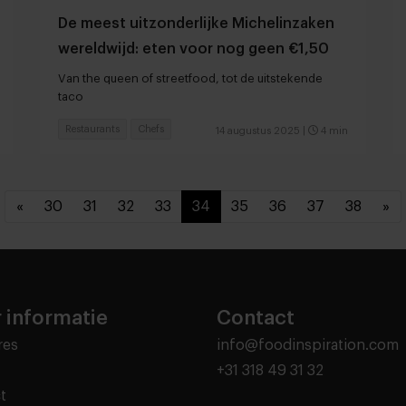
De meest uitzonderlijke Michelinzaken
wereldwijd: eten voor nog geen €1,50
Van the queen of streetfood, tot de uitstekende
taco
Restaurants
Chefs
14 augustus 2025
|
4 min
«
30
31
32
33
34
35
36
37
38
»
 informatie
Contact
res
info@foodinspiration.com
+31 318 49 31 32
t