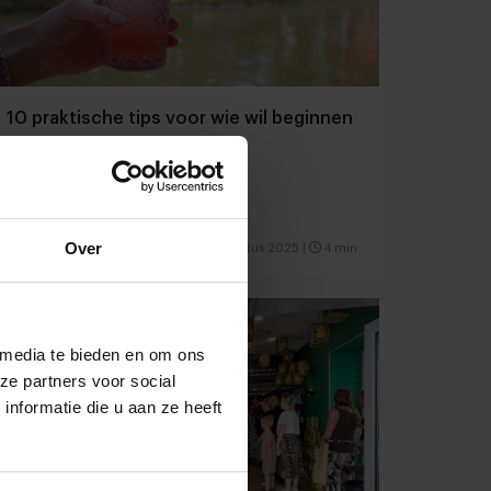
10 praktische tips voor wie wil beginnen
met cocktails
Cocktails voor dummies
Over
Café's & Bars
Drinks
20 augustus 2025
|
4 min
 media te bieden en om ons
ze partners voor social
nformatie die u aan ze heeft