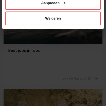
Aanpassen
Weigeren
Best jobs in food
23 november 2014
|
1 min