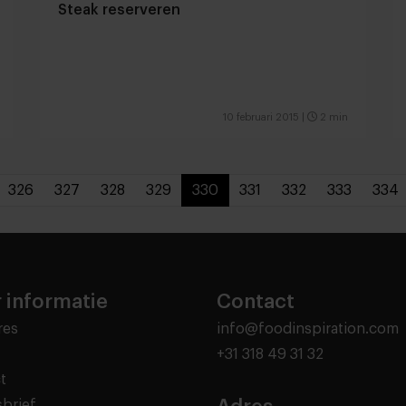
Steak reserveren
10 februari 2015
|
2 min
326
327
328
329
330
331
332
333
334
 informatie
Contact
res
info@foodinspiration.com
+31 318 49 31 32
t
brief