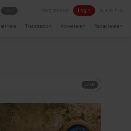
/
/
Login
Word member
NL
BE
EN
Zoek!
artners
Trendreport
Adverteren
Redacteuren
Zoek!