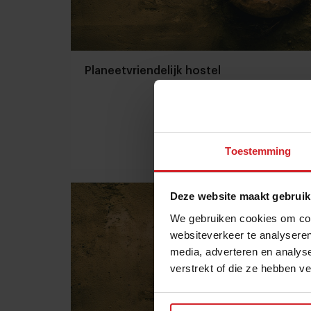
Planeetvriendelijk hostel
Toestemming
16 februari 2015
|
2 min
Deze website maakt gebruik
We gebruiken cookies om cont
websiteverkeer te analyseren
media, adverteren en analys
verstrekt of die ze hebben v