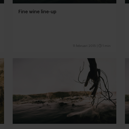
Fine wine line-up
11 februari 2015
|
1 min