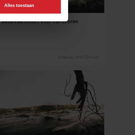
Alles toestaan
Bedevaartsoort voor carnivoren
12 februari 2015
|
1 min