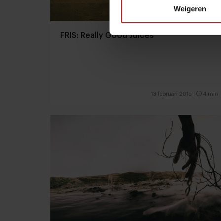
Weigeren
FRIS: Really Good Juices
13 februari 2015
|
4 min