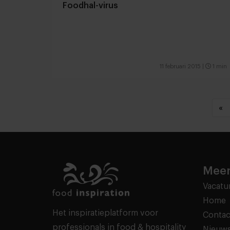
Foodhal-virus
11 februari 2015
|
1 min
«
Meer
Vacatu
Home
Het inspiratieplatform voor
Contac
professionals in food & hospitality
Nieuws