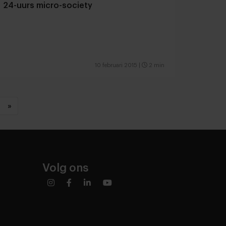
24-uurs micro-society
10 februari 2015
|
2 min
»
Volg ons