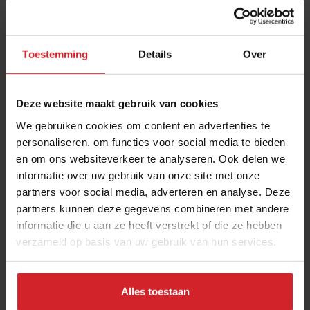
Toestemming
Details
Over
Deze website maakt gebruik van cookies
We gebruiken cookies om content en advertenties te
personaliseren, om functies voor social media te bieden
en om ons websiteverkeer te analyseren. Ook delen we
Zo wordt je menukaart je bestverkopende
informatie over uw gebruik van onze site met onze
medewerker
partners voor social media, adverteren en analyse. Deze
19 tips voor menukaart optimalisatie van horecamarketeers
partners kunnen deze gegevens combineren met andere
Roger Bloem & Demi den Daas
informatie die u aan ze heeft verstrekt of die ze hebben
verzameld op basis van uw gebruik van hun services.
Restaurants
Hospitality
29 augustus 2025
|
6 min
Alles toestaan