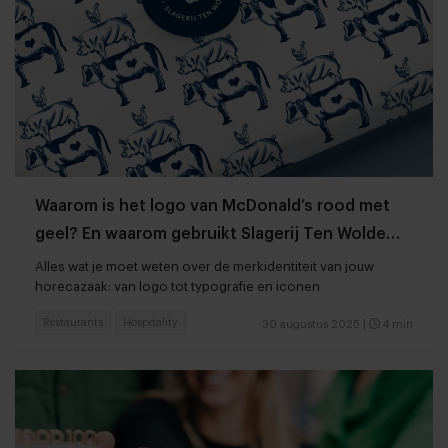
Waarom is het logo van McDonald’s rood met
geel? En waarom gebruikt Slagerij Ten Wolde
illustraties?
Alles wat je moet weten over de merkidentiteit van jouw
horecazaak: van logo tot typografie en iconen
Restaurants
Hospitality
30 augustus 2025
|
4 min