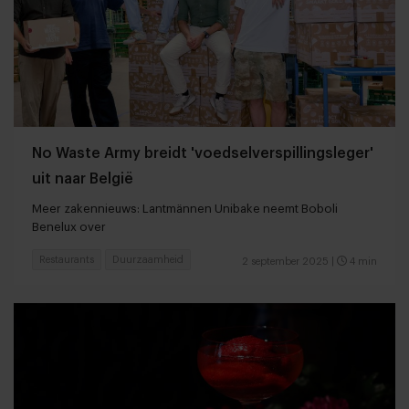
No Waste Army breidt 'voedselverspillingsleger'
uit naar België
Meer zakennieuws: Lantmännen Unibake neemt Boboli
Benelux over
Restaurants
Duurzaamheid
2 september 2025
|
4 min