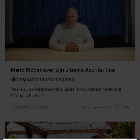
Mario Ridder over zijn ultieme Azurite: fine
dining zonder concessies
“Als je €70 vraagt voor drie lullige langoustines, moet je je
f**king schamen”
Restaurants
Chefs
29 augustus 2025
|
7 min