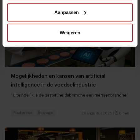
Aanpassen
Weigeren
Mogelijkheden en kansen van artificial
intelligence in de voedselindustrie
“Uiteindelijk is de gastvrijheidsbranche een mensenbranche”
Foodservice
Innovatie
28 augustus 2025
|
6 min