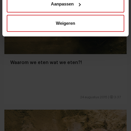
Aanpassen
Weigeren
Waarom we eten wat we eten?!
24 augustus 2015
|
3:37