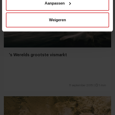
Aanpassen
Weigeren
's Werelds grootste vismarkt
11 september 2015
|
1 min