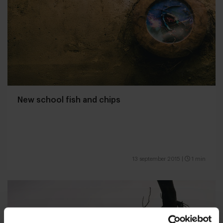
New school fish and chips
13 september 2015
|
1 min