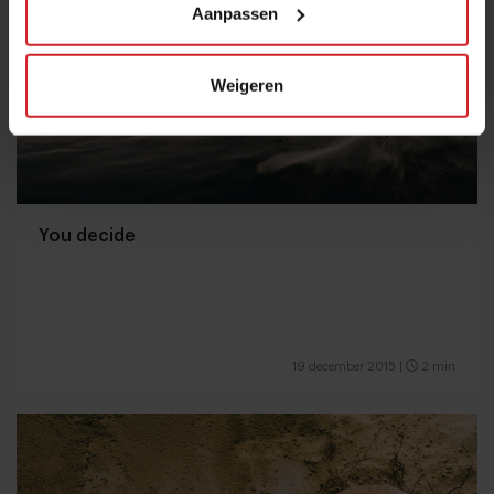
Aanpassen
Weigeren
You decide
19 december 2015
|
2 min