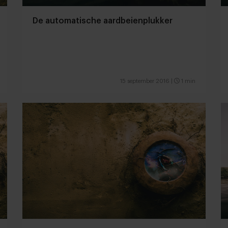
De automatische aardbeienplukker
15 september 2016
|
1 min