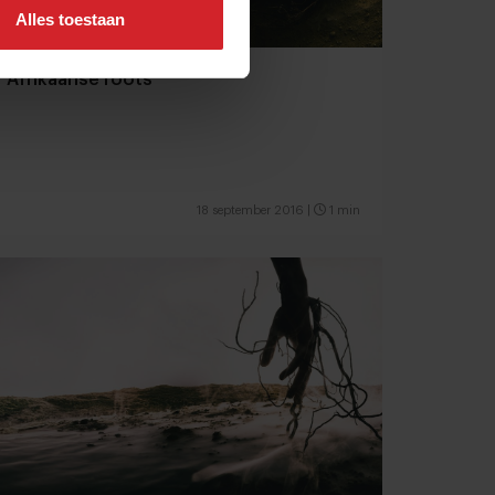
Alles toestaan
Afrikaanse roots
18 september 2016
|
1 min