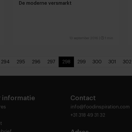
De moderne versmarkt
13 september 2016
|
1 min
294
295
296
297
298
299
300
301
302
 informatie
Contact
res
info@foodinspiration.com
+31 318 49 31 32
t
brief