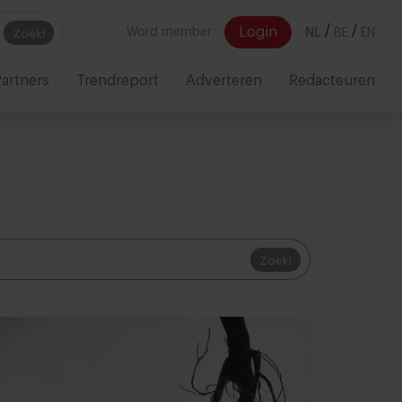
/
/
Login
Word member
NL
BE
EN
Zoek!
artners
Trendreport
Adverteren
Redacteuren
Zoek!