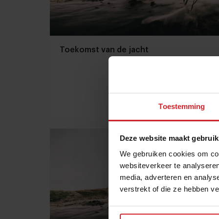
Toekomst van de jacht
Toestemming
25 september 2016
|
1 min
Deze website maakt gebruik
We gebruiken cookies om cont
websiteverkeer te analyseren
media, adverteren en analys
verstrekt of die ze hebben v