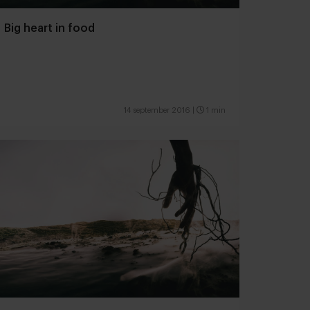
Big heart in food
14 september 2016
|
1 min