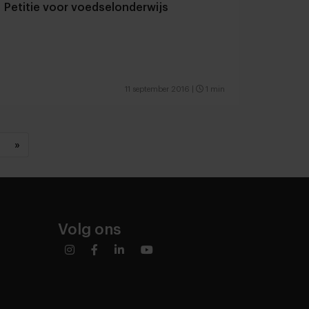
Petitie voor voedselonderwijs
11 september 2016
|
1 min
»
Volg ons