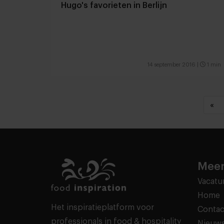
Hugo's favorieten in Berlijn
14 september 2016
|
1 min
«
Meer
Vacatu
Home
Het inspiratieplatform voor
Contac
professionals in food & hospitality
Nieuws