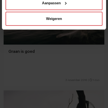
Aanpassen
Weigeren
Graan is goed
3 november 2016
|
1 min