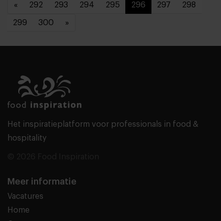
«
292
293
294
295
296
297
298
299
300
»
Het inspiratieplatform voor professionals in food &
hospitality
© 2026 Food Inspiration
Meer informatie
Vacatures
Home