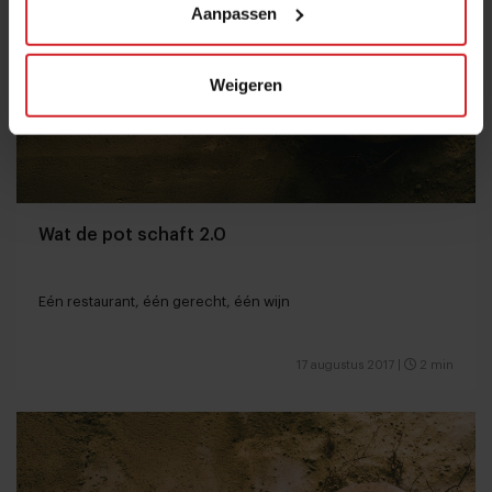
Aanpassen
Weigeren
Wat de pot schaft 2.0
Eén restaurant, één gerecht, één wijn
17 augustus 2017
|
2 min