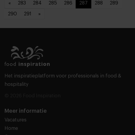
«
283
284
285
286
287
288
289
290
291
»
Het inspiratieplatform voor professionals in food &
hospitality
© 2026 Food Inspiration
Meer informatie
Vacatures
Home