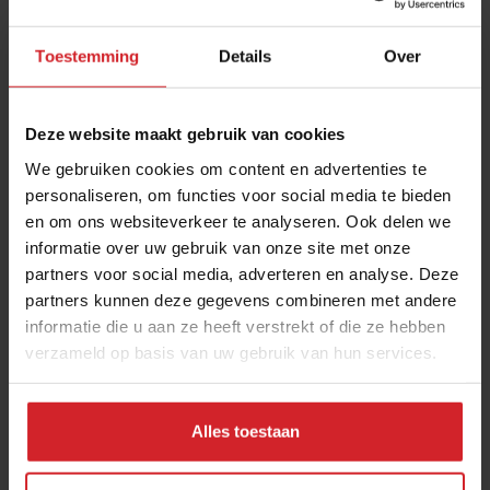
Toestemming
Details
Over
Deze website maakt gebruik van cookies
We gebruiken cookies om content en advertenties te
personaliseren, om functies voor social media te bieden
en om ons websiteverkeer te analyseren. Ook delen we
Duurzame genetisch gemodificeerde zalm
informatie over uw gebruik van onze site met onze
partners voor social media, adverteren en analyse. Deze
Real superfood
partners kunnen deze gegevens combineren met andere
informatie die u aan ze heeft verstrekt of die ze hebben
verzameld op basis van uw gebruik van hun services.
18 augustus 2017
|
2 min
Alles toestaan