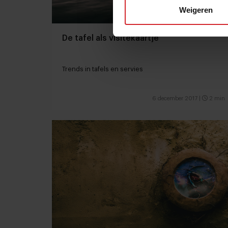
Weigeren
De tafel als visitekaartje
Trends in tafels en servies
6 december 2017
|
2 min