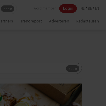
/
/
Login
Word member
NL
BE
EN
Zoek!
artners
Trendreport
Adverteren
Redacteuren
Zoek!