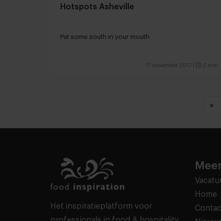
Hotspots Asheville
Put some south in your mouth
17 november 2017
|
2 min
«
Meer
Vacatu
Home
Het inspiratieplatform voor
Contac
professionals in food & hospitality