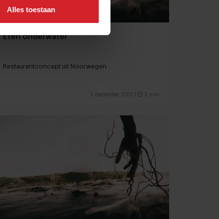
Alles toestaan
Eten onderwater
Restaurantconcept uit Noorwegen
2 december 2017
|
2 min