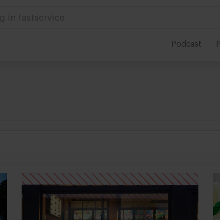
g in fastservice
Podcast
P