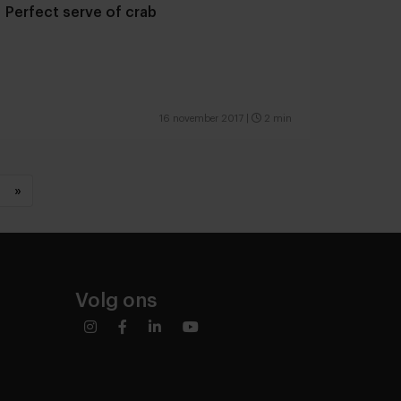
Perfect serve of crab
16 november 2017
|
2 min
»
Volg ons