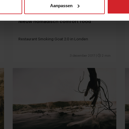
Aanpassen
Nieuw nomadisch comfort food
Restaurant Smoking Goat 2.0 in Londen
3 december 2017
|
2 min