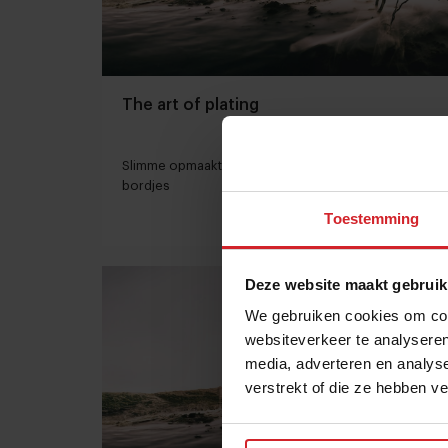
The art of plating
Slimme opmaaktechnieken voor de mooiste
bordjes
Toestemming
19 december 2017
|
1 min
Deze website maakt gebruik
We gebruiken cookies om cont
websiteverkeer te analyseren
media, adverteren en analys
verstrekt of die ze hebben v