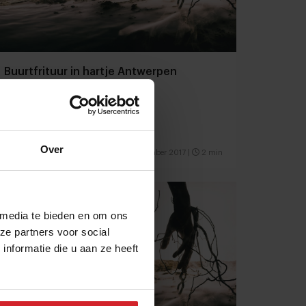
Buurtfrituur in hartje Antwerpen
Baraque Friture is ambitieus
Over
6 december 2017
|
2 min
 media te bieden en om ons
ze partners voor social
nformatie die u aan ze heeft