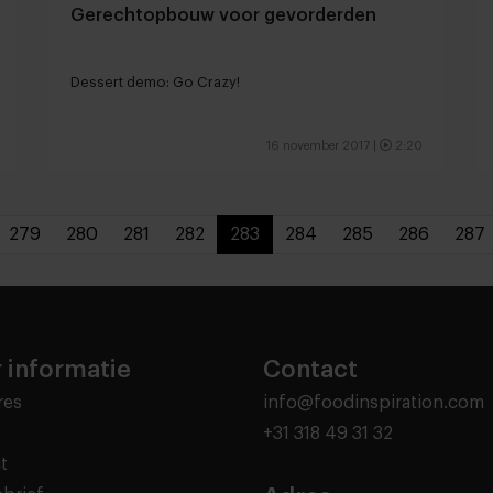
Gerechtopbouw voor gevorderden
Dessert demo: Go Crazy!
16 november 2017
|
2:20
279
280
281
282
283
284
285
286
287
 informatie
Contact
res
info@foodinspiration.com
+31 318 49 31 32
t