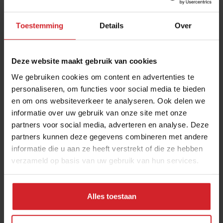
Toestemming
Details
Over
Deze website maakt gebruik van cookies
We gebruiken cookies om content en advertenties te
personaliseren, om functies voor social media te bieden
en om ons websiteverkeer te analyseren. Ook delen we
Instap-whisky
informatie over uw gebruik van onze site met onze
partners voor social media, adverteren en analyse. Deze
Indie brand Stad&Vat experimenteert met whiskycocktails
partners kunnen deze gegevens combineren met andere
informatie die u aan ze heeft verstrekt of die ze hebben
verzameld op basis van uw gebruik van hun services.
4 april 2018
|
2 min
Alles toestaan