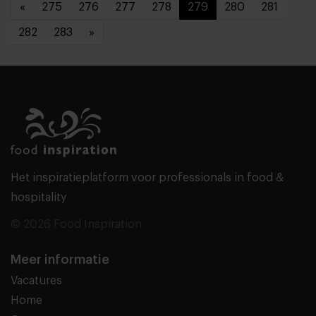
«
275
276
277
278
279
280
281
282
283
»
Het inspiratieplatform voor professionals in food &
hospitality
© 2026 Food Inspiration
Meer informatie
Vacatures
Home