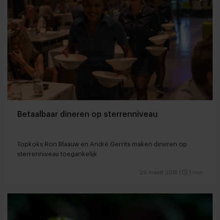
Betaalbaar dineren op sterrenniveau
Topkoks Ron Blaauw en André Gerrits maken dineren op
sterrenniveau toegankelijk
29 maart 2018
|
1 min