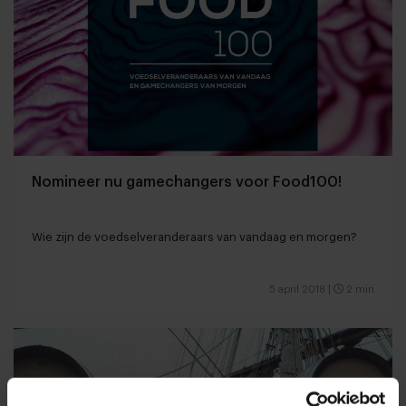
Nomineer nu gamechangers voor Food100!
Wie zijn de voedselveranderaars van vandaag en morgen?
5 april 2018
|
2 min