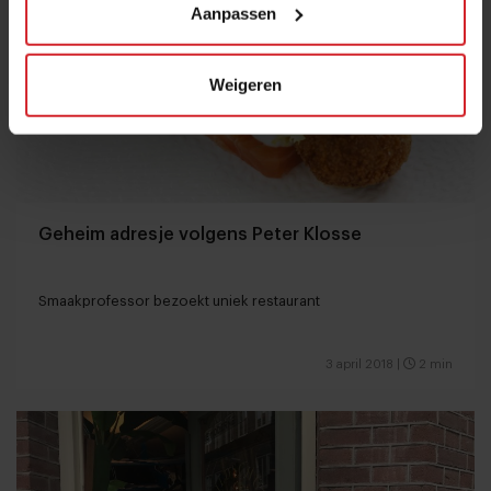
Aanpassen
Weigeren
Geheim adresje volgens Peter Klosse
Smaakprofessor bezoekt uniek restaurant
3 april 2018
|
2 min