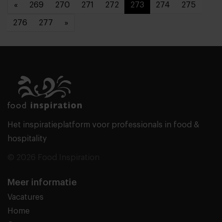
«
269
270
271
272
273
274
275
276
277
»
Het inspiratieplatform voor professionals in food &
hospitality
© 2026 Food Inspiration
Meer informatie
Vacatures
Home