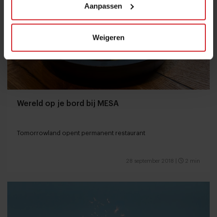
Aanpassen
Weigeren
Wereld op je bord bij MESA
Tomorrowland opent permanent restaurant
28 september 2018
|
2 min