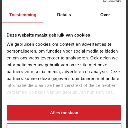
Toestemming
Details
Over
Deze website maakt gebruik van cookies
We gebruiken cookies om content en advertenties te
personaliseren, om functies voor social media te bieden
en om ons websiteverkeer te analyseren. Ook delen we
Toekomstbestendige bistrogerechten
informatie over uw gebruik van onze site met onze
partners voor social media, adverteren en analyse. Deze
Klassieke gerechten in een duurzaam jasje
partners kunnen deze gegevens combineren met andere
informatie die u aan ze heeft verstrekt of die ze hebben
verzameld op basis van uw gebruik van hun services.
1 oktober 2018
|
2 min
Alles toestaan