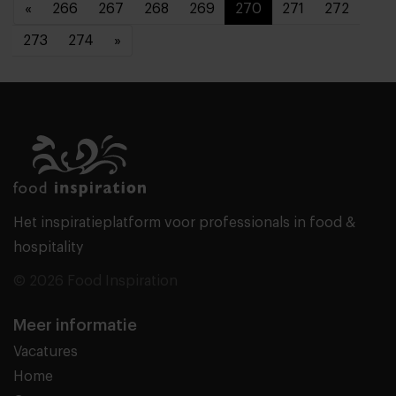
«
266
267
268
269
270
271
272
273
274
»
Het inspiratieplatform voor professionals in food &
hospitality
© 2026 Food Inspiration
Meer informatie
Vacatures
Home