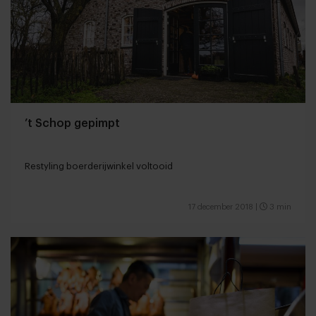
’t Schop gepimpt
Restyling boerderijwinkel voltooid
17 december 2018
|
3 min