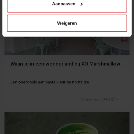
Aanpassen
Weigeren
Waan je in een wonderland bij XO Marshmallow
Een overdosis aan pastelkleurige nostalgie
12 december 2018
|
1 min