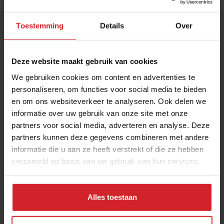
Toestemming
Details
Over
Deze website maakt gebruik van cookies
We gebruiken cookies om content en advertenties te
personaliseren, om functies voor social media te bieden
en om ons websiteverkeer te analyseren. Ook delen we
Duurzaamheid flauwekul? Dan ben je echt een
informatie over uw gebruik van onze site met onze
lul!
partners voor social media, adverteren en analyse. Deze
Het nieuwe normaal volgens festivalrevolutiemanager
partners kunnen deze gegevens combineren met andere
informatie die u aan ze heeft verstrekt of die ze hebben
verzameld op basis van uw gebruik van hun services.
13 december 2018
|
4 min
Alles toestaan