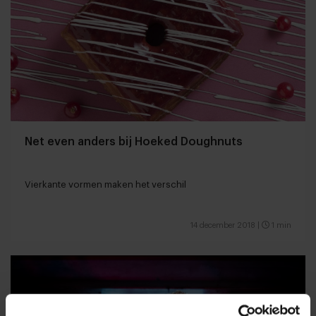
Net even anders bij Hoeked Doughnuts
Vierkante vormen maken het verschil
14 december 2018
|
1 min