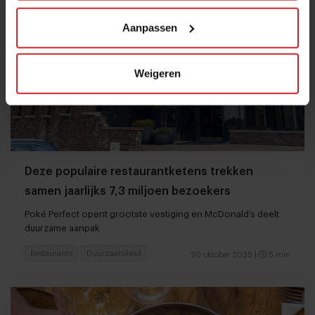
Aanpassen
Weigeren
Deze populaire restaurantketens trekken
samen jaarlijks 7,3 miljoen bezoekers
Poké Perfect opent grootste vestiging en McDonald’s deelt
duurzame aanpak
Restaurants
Duurzaamheid
20 oktober 2025
|
5 min