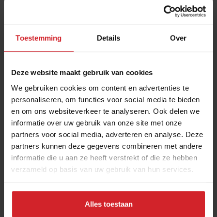
Toestemming
Details
Over
Deze website maakt gebruik van cookies
We gebruiken cookies om content en advertenties te
personaliseren, om functies voor social media te bieden
en om ons websiteverkeer te analyseren. Ook delen we
Thijs Meliefste krijgt wereldwijde leiding over
informatie over uw gebruik van onze site met onze
culinaire koers Tomorrowland
partners voor social media, adverteren en analyse. Deze
Nieuw hoofdstuk als Global Executive Head Chef bij grootste
partners kunnen deze gegevens combineren met andere
dancefestival
informatie die u aan ze heeft verstrekt of die ze hebben
verzameld op basis van uw gebruik van hun services.
Gastronomie
Chefs
20 oktober 2025
|
4 min
Alles toestaan