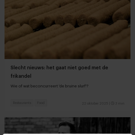
Slecht nieuws: het gaat niet goed met de
frikandel
Wie of wat beconcurreert 'de bruine slurf'?
Restaurants
Food
22 oktober 2025
|
3 min