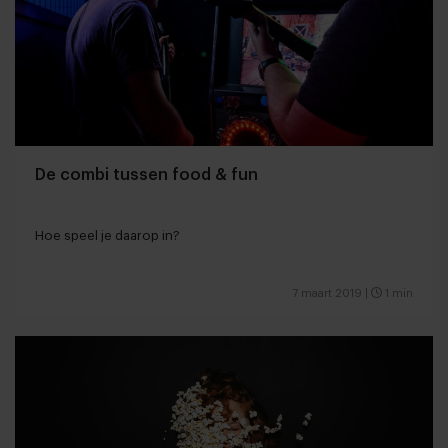
De combi tussen food & fun
Hoe speel je daarop in?
7 maart 2019
|
1 min