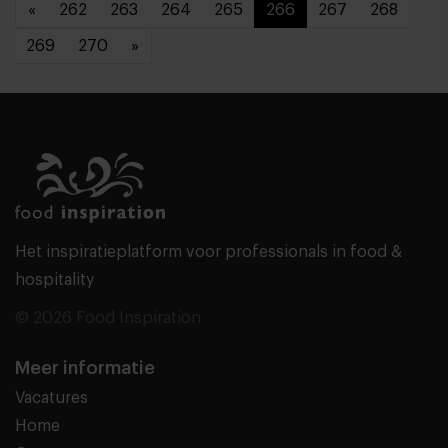
«
262
263
264
265
266
267
268
269
270
»
Het inspiratieplatform voor professionals in food &
hospitality
© 2026 Food Inspiration
Meer informatie
Vacatures
Home