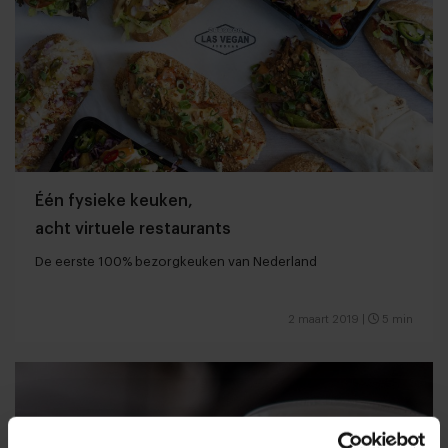
Één fysieke keuken,
acht virtuele restaurants
De eerste 100% bezorgkeuken van Nederland
2 maart 2019
|
5 min