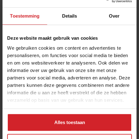
Toestemming
Details
Over
Deze website maakt gebruik van cookies
We gebruiken cookies om content en advertenties te
personaliseren, om functies voor social media te bieden
en om ons websiteverkeer te analyseren. Ook delen we
Carnaval: facts & feest
informatie over uw gebruik van onze site met onze
partners voor social media, adverteren en analyse. Deze
Alaaaaf... 40 miljoen biertjes aub!
partners kunnen deze gegevens combineren met andere
informatie die u aan ze heeft verstrekt of die ze hebben
verzameld op basis van uw gebruik van hun services.
1 maart 2019
|
3 min
Alles toestaan