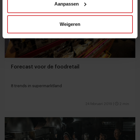
Aanpassen
Weigeren
Forecast voor de foodretail
8 trends in supermarktland
24 februari 2019
|
2 min