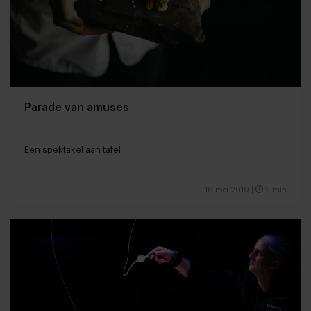
Parade van amuses
Een spektakel aan tafel
16 mei 2019
|
2 min