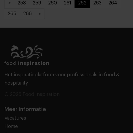
«
258
259
260
261
262
263
264
265
266
»
Het inspiratieplatform voor professionals in food &
hospitality
© 2026 Food Inspiration
Meer informatie
Vacatures
Home