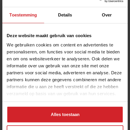
Toestemming
Details
Over
Deze website maakt gebruik van cookies
We gebruiken cookies om content en advertenties te
personaliseren, om functies voor social media te bieden
en om ons websiteverkeer te analyseren. Ook delen we
Nieuw digitaal magazine:
informatie over uw gebruik van onze site met onze
Smaak maken!
partners voor social media, adverteren en analyse. Deze
Oude conserveertechnieken herontdekt...
partners kunnen deze gegevens combineren met andere
informatie die u aan ze heeft verstrekt of die ze hebben
verzameld op basis van uw gebruik van hun services.
6 mei 2019
|
1 min
Alles toestaan