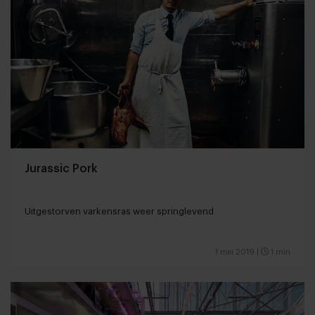
Jurassic Pork
Uitgestorven varkensras weer springlevend
1 mei 2019
|
1 min