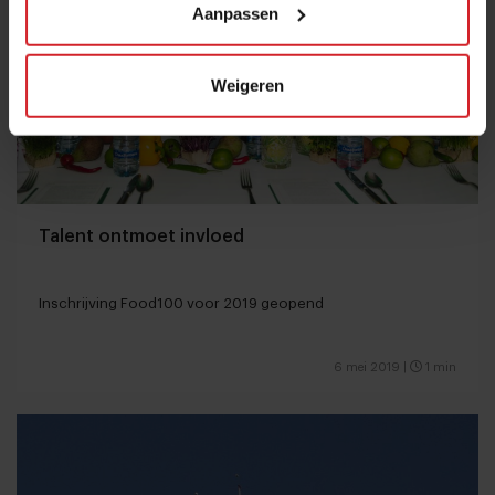
Aanpassen
Weigeren
Talent ontmoet invloed
Inschrijving Food100 voor 2019 geopend
6 mei 2019
|
1 min