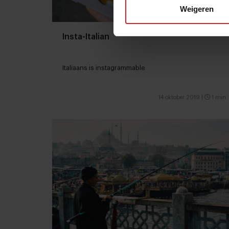
Weigeren
Insta-Italian
Italiaans is instagrammable
14 oktober 2019
|
1 min