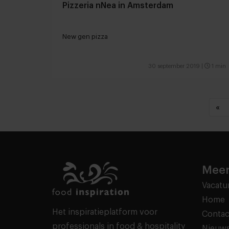
Pizzeria nNea in Amsterdam
New gen pizza
30 september 2019
|
1 min
«
Meer
Vacatu
Home
Het inspiratieplatform voor
Contac
professionals in food & hospitality
Nieuws