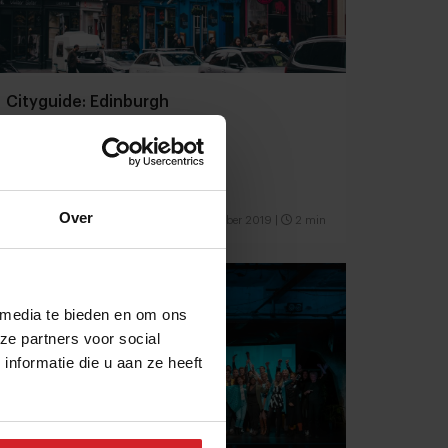
Cityguide: Edinburgh
Schotse trots
Over
16 oktober 2019
|
2 min
 media te bieden en om ons
ze partners voor social
nformatie die u aan ze heeft