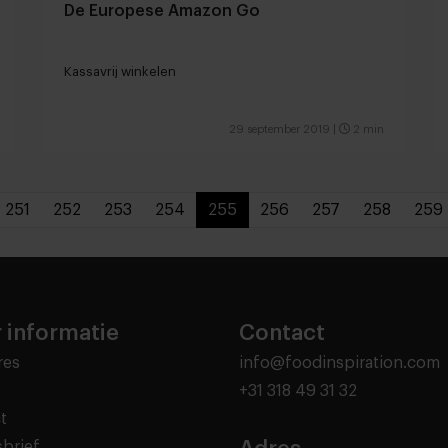
De Europese Amazon Go
Kassavrij winkelen
29 september 2019
|
2 min
251
252
253
254
255
256
257
258
259
 informatie
Contact
res
info@foodinspiration.com
+31 318 49 31 32
t
brief