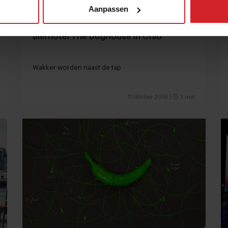
Aanpassen
Bierhotel The DogHouse in Ohio
Wakker worden naast de tap
11 oktober 2019
|
2 min