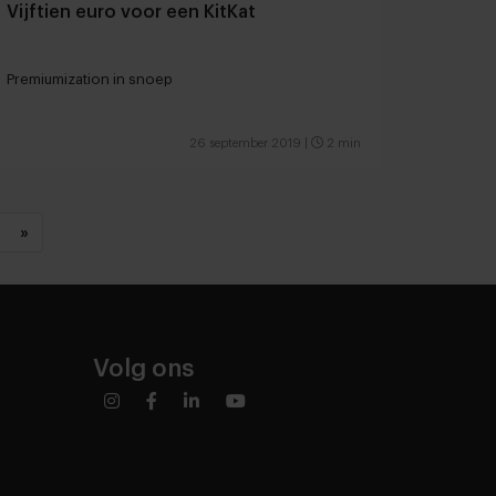
Vijftien euro voor een KitKat
Premiumization in snoep
26 september 2019
|
2 min
»
Volg ons