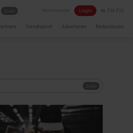
/
/
Login
Word member
NL
BE
EN
Zoek!
artners
Trendreport
Adverteren
Redacteuren
Zoek!