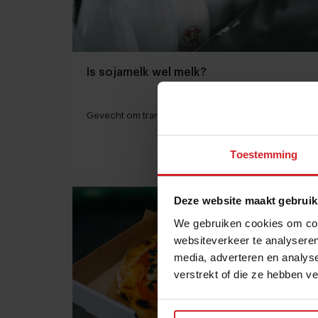
Is sojamelk wel melk?
Gevecht om transparante labels
Toestemming
19 oktober 2019
|
2 min
Deze website maakt gebruik
We gebruiken cookies om cont
websiteverkeer te analyseren
media, adverteren en analys
verstrekt of die ze hebben v