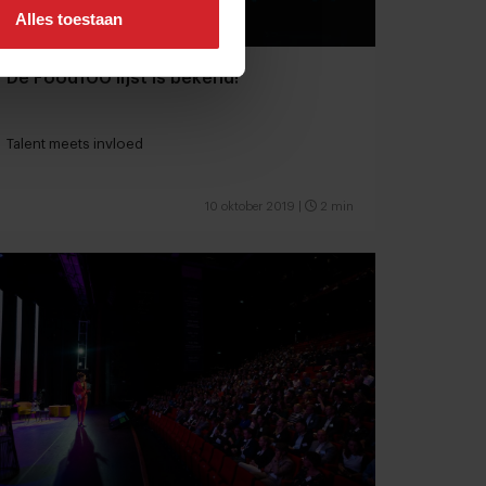
Alles toestaan
De Food100 lijst is bekend!
Talent meets invloed
10 oktober 2019
|
2 min