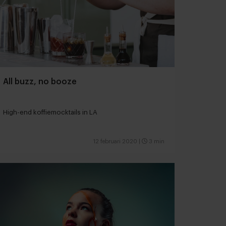
All buzz, no booze
High-end koffiemocktails in LA
12 februari 2020
|
3 min