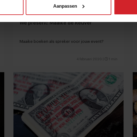
Aanpassen
We present: Maaike de Reuver
Maaike boeken als spreker voor jouw event?
4 februari 2020
|
1 min