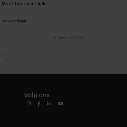
Meet the team: Jelle
De woordsmid
28 januari 2020
|
2 min
»
Volg ons