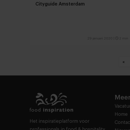
Cityguide Amsterdam
29 januari 2020
|
2 min
«
Meer
Vacatu
Home
Het inspiratieplatform voor
Contac
professionals in food & hospitality