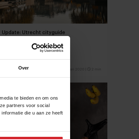
Update: Utrecht cityguide
5x toffe concepten
Over
5 februari 2020
|
2 min
 media te bieden en om ons
ze partners voor social
nformatie die u aan ze heeft