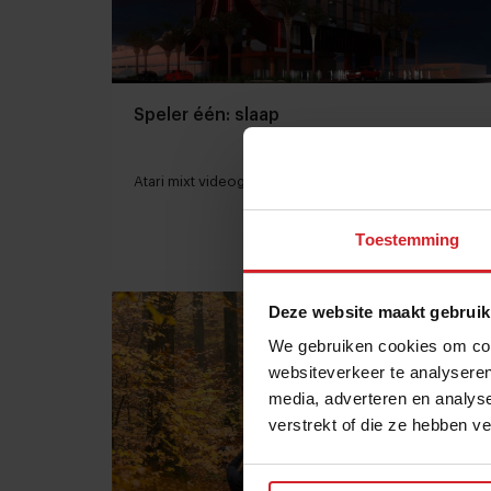
Speler één: slaap
Atari mixt videogames met… hotels?
Toestemming
6 februari 2020
|
2 min
Deze website maakt gebruik
We gebruiken cookies om cont
websiteverkeer te analyseren
media, adverteren en analys
verstrekt of die ze hebben v