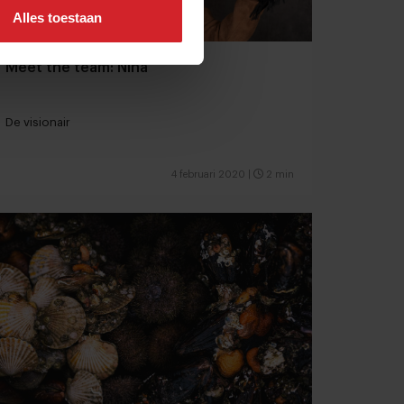
Alles toestaan
Meet the team: Nina
De visionair
4 februari 2020
|
2 min