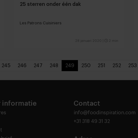
25 sterren onder één dak
Les Patrons Cuisiniers
28 januari 2020
|
2 min
245
246
247
248
249
250
251
252
253
 informatie
Contact
res
info@foodinspiration.com
+31 318 49 31 32
t