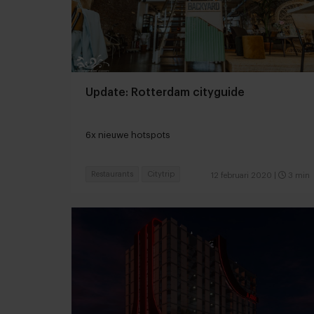
Update: Rotterdam cityguide
6x nieuwe hotspots
Restaurants
Citytrip
12 februari 2020
|
3 min