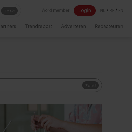
/
/
Login
Word member
NL
BE
EN
Zoek!
artners
Trendreport
Adverteren
Redacteuren
Zoek!