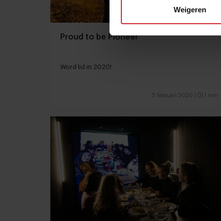
Weigeren
Proud to be Pioneer
Word lid in 2020!
5 februari 2020
|
1 min