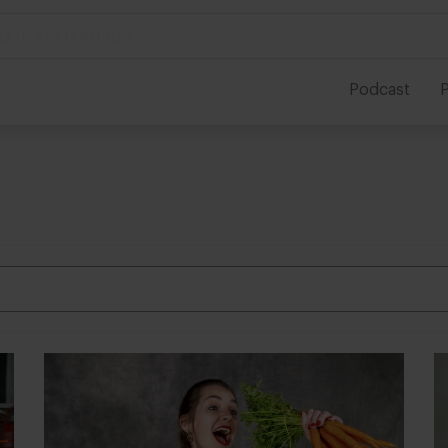
 in foodservice
Podcast
P