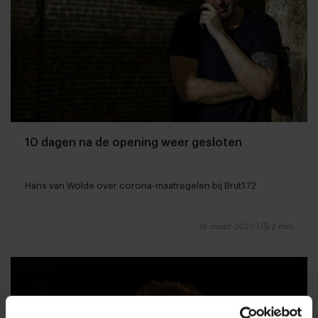
10 dagen na de opening weer gesloten
Hans van Wolde over corona-maatregelen bij Brut172
18 maart 2020
|
2 min