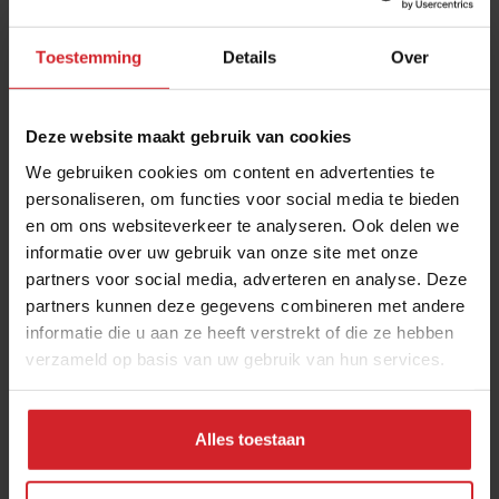
Toestemming
Details
Over
Deze website maakt gebruik van cookies
We gebruiken cookies om content en advertenties te
personaliseren, om functies voor social media te bieden
en om ons websiteverkeer te analyseren. Ook delen we
Charles van Goch ziet coronavirus als
informatie over uw gebruik van onze site met onze
resetknop
partners voor social media, adverteren en analyse. Deze
Oprichter Mise en Place kijkt voorbij de crisis
partners kunnen deze gegevens combineren met andere
informatie die u aan ze heeft verstrekt of die ze hebben
verzameld op basis van uw gebruik van hun services.
17 maart 2020
|
3 min
Alles toestaan