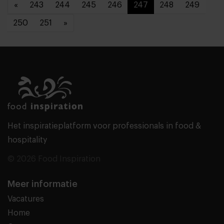
«
243
244
245
246
247
248
249
250
251
»
Het inspiratieplatform voor professionals in food &
hospitality
© 2026 Food Inspiration
Meer informatie
Vacatures
Home