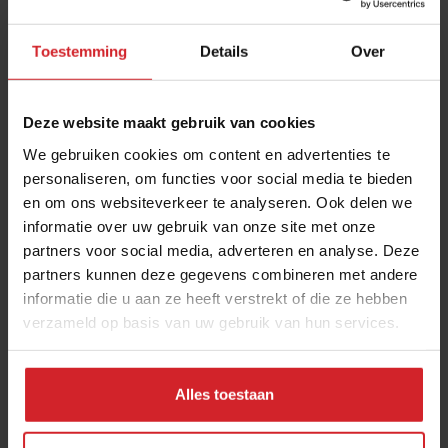
Toestemming
Details
Over
Deze website maakt gebruik van cookies
We gebruiken cookies om content en advertenties te
personaliseren, om functies voor social media te bieden
en om ons websiteverkeer te analyseren. Ook delen we
Geef ondernemers en gasten zelf de
informatie over uw gebruik van onze site met onze
verantwoordelijkheid
partners voor social media, adverteren en analyse. Deze
Discussie rond horecaopening per 1 juni bij Studio Food
partners kunnen deze gegevens combineren met andere
Inspiration
informatie die u aan ze heeft verstrekt of die ze hebben
verzameld op basis van uw gebruik van hun services.
5 mei 2020
|
4 min
Alles toestaan