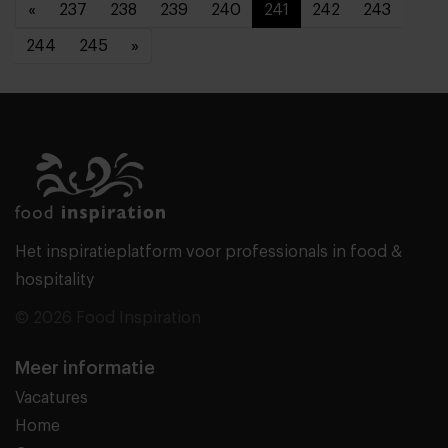
«
237
238
239
240
241
242
243
244
245
»
Het inspiratieplatform voor professionals in food &
hospitality
© 2026 Food Inspiration
Meer informatie
Vacatures
Home