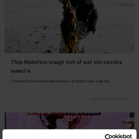
Thijs Meliefste vraagt zich af wat zijn carrière
waard is
Fotoserie horecaondernemers in tijden van vrije tijd
6 mei 2020
|
2 min