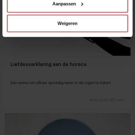
Aanpassen
Weigeren
Liefdesverklaring aan de horeca
Een wens om elkaar spoedig weer in de ogen te kijken
4 mei 2020
|
2 min