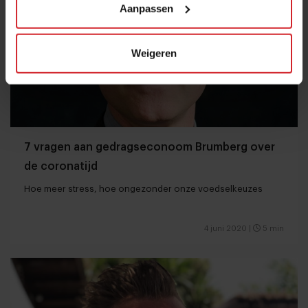
Aanpassen
Weigeren
7 vragen aan gedragseconoom Brumberg over
de coronatijd
Hoe meer stress, hoe ongezonder onze voedselkeuzes
4 juni 2020
|
5 min