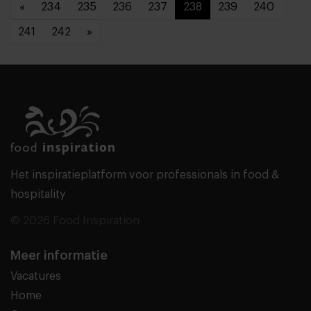
«
234
235
236
237
238
239
240
241
242
»
Het inspiratieplatform voor professionals in food &
hospitality
© 2026 Food Inspiration
Meer informatie
Vacatures
Home