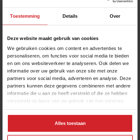
Toestemming
Details
Over
Deze website maakt gebruik van cookies
We gebruiken cookies om content en advertenties te
personaliseren, om functies voor social media te bieden
en om ons websiteverkeer te analyseren. Ook delen we
Vlog van Rico Verhoeven over ondernemen in
informatie over uw gebruik van onze site met onze
coronatijd
partners voor social media, adverteren en analyse. Deze
Op 6 maart je restaurant openen, en op 15 maart weer sluiten
partners kunnen deze gegevens combineren met andere
informatie die u aan ze heeft verstrekt of die ze hebben
verzameld op basis van uw gebruik van hun services.
4 juni 2020
|
5:46
Alles toestaan