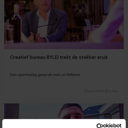
Creatief bureau BYLEI trekt de stekker eruit
Een openhartig gesprek met Lei Willems
5 juni 2020
|
3 min