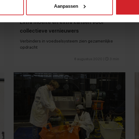
Aanpassen
Extra moeite en extra kansen voor
collectieve vernieuwers
Verbinders in voedselsysteem zien gezamenlijke
opdracht
8 augustus 2020
|
3 min