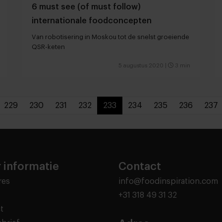
6 must see (of must follow)
internationale foodconcepten
Van robotisering in Moskou tot de snelst groeiende
QSR-keten
5 augustus 2020
|
3 min
229
230
231
232
233
234
235
236
237
 informatie
Contact
res
info@foodinspiration.com
+31 318 49 31 32
t