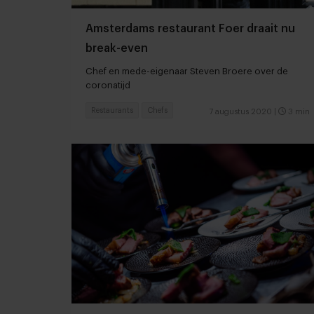
Amsterdams restaurant Foer draait nu
break-even
Chef en mede-eigenaar Steven Broere over de
coronatijd
Restaurants
Chefs
7 augustus 2020
|
3 min