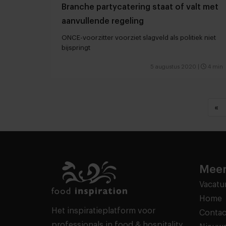
Branche partycatering staat of valt met
aanvullende regeling
ONCE-voorzitter voorziet slagveld als politiek niet
bijspringt
5 augustus 2020
|
4 min
«
Meer
Vacatu
Home
Het inspiratieplatform voor
Contac
professionals in food & hospitality