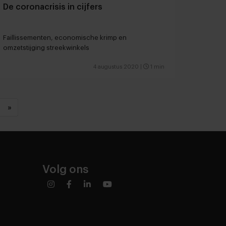
De coronacrisis in cijfers
Faillissementen, economische krimp en
omzetstijging streekwinkels
4 augustus 2020
|
1 min
»
Volg ons