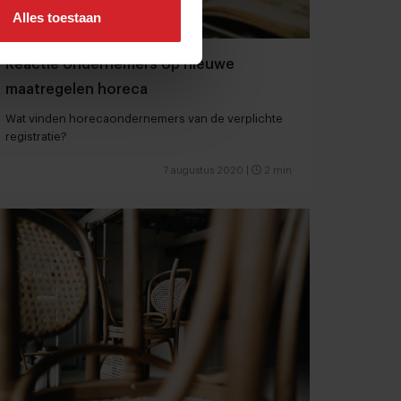
Alles toestaan
Reactie ondernemers op nieuwe
maatregelen horeca
Wat vinden horecaondernemers van de verplichte
registratie?
7 augustus 2020
|
2 min