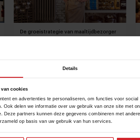
De groeistrategie van maaltijdbezorger
MarleenKookt
In tien jaar tijd van nul naar duizend maaltijden per
dag
Details
11 augustus 2020
|
7 min
 van cookies
ent en advertenties te personaliseren, om functies voor social
. Ook delen we informatie over uw gebruik van onze site met on
e. Deze partners kunnen deze gegevens combineren met andere i
erzameld op basis van uw gebruik van hun services.