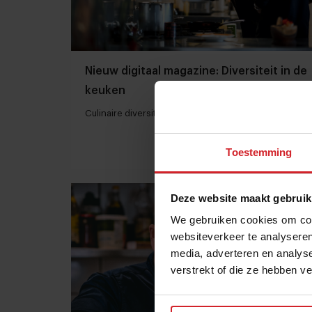
Nieuw digitaal magazine: Diversiteit in de
keuken
Culinaire diversiteit van de Nederlandse keuken
Toestemming
11 augustus 2020
|
1 min
Deze website maakt gebruik
We gebruiken cookies om cont
websiteverkeer te analyseren
media, adverteren en analys
verstrekt of die ze hebben v