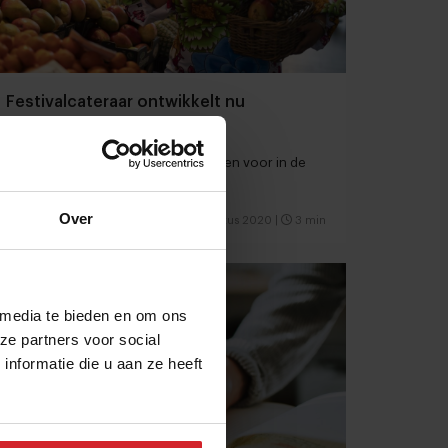
Festivalcateraar ontwikkelt nu
gerechten voor de retail
Koelverse, Afro-Caribische maaltijden voor in de
supermarkt
Over
10 augustus 2020
|
3 min
 media te bieden en om ons
ze partners voor social
nformatie die u aan ze heeft