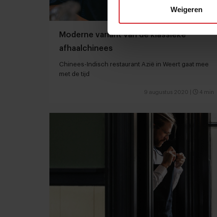
Weigeren
Moderne variant van de klassieke
afhaalchinees
Chinees-Indisch restaurant Azië in Weert gaat mee
met de tijd
9 augustus 2020
|
4 min