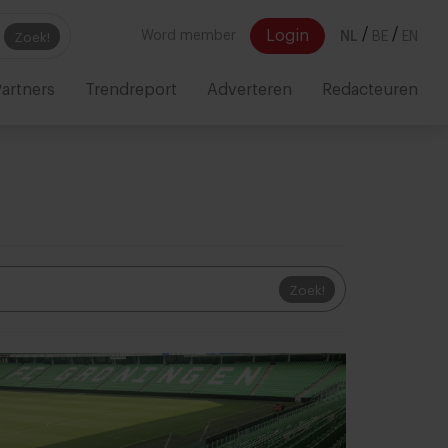
/
/
Login
Word member
NL
BE
EN
Zoek!
artners
Trendreport
Adverteren
Redacteuren
Zoek!