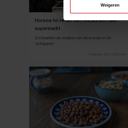
Weigeren
Horeca-to-retail: van restaurant naar
supermarkt
Zo kwamen de smaken van deze koks in de
'schappen'
17 februari 2021
|
4 min