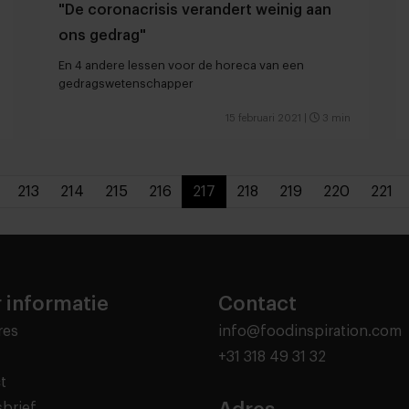
"De coronacrisis verandert weinig aan
ons gedrag"
En 4 andere lessen voor de horeca van een
gedragswetenschapper
15 februari 2021
|
3 min
213
214
215
216
217
218
219
220
221
 informatie
Contact
res
info@foodinspiration.com
+31 318 49 31 32
t
brief