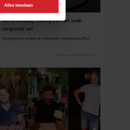
Alles toestaan
Vette Dinsdag: viering van het vaak
verguisde vet
Voertuig van smaak en relevante voedingsstoffen
16 februari 2021
|
3 min