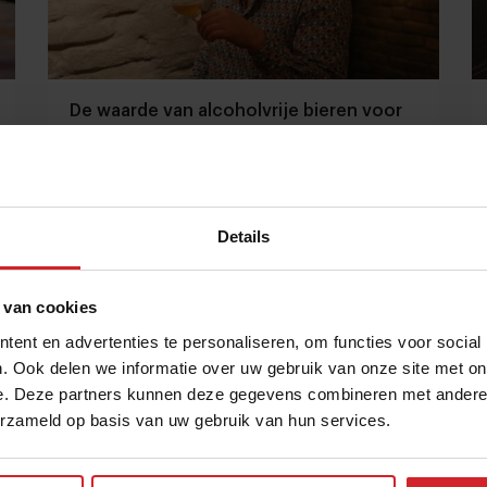
De waarde van alcoholvrije bieren voor
foodservice
Biersommelier Frits Dunnink over de vergelijking
met 'echt' bier
Details
18 februari 2021
|
3 min
 van cookies
ent en advertenties te personaliseren, om functies voor social
. Ook delen we informatie over uw gebruik van onze site met on
e. Deze partners kunnen deze gegevens combineren met andere i
erzameld op basis van uw gebruik van hun services.