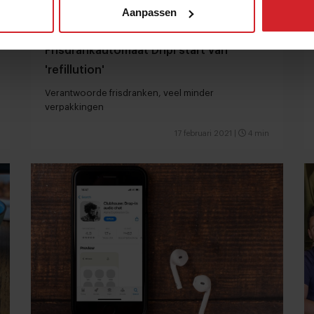
Aanpassen
Frisdrankautomaat Dripl start van
'refillution'
Verantwoorde frisdranken, veel minder
verpakkingen
17 februari 2021
|
4 min