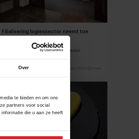
Filialisering logiessector neemt toe
Actuele cijfers van Datlinq over de sector
Over
17 februari 2021
|
2 min
 media te bieden en om ons
ze partners voor social
nformatie die u aan ze heeft