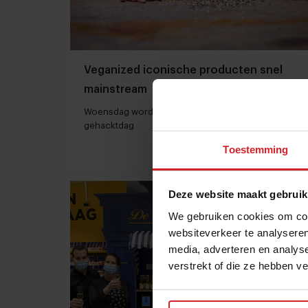
Veganized iconische producten snel
mainstream
Woensdag wordt volgens Hans Steenbergen
gehacktdag
Toestemming
18 februari 2021
|
4 min
Deze website maakt gebruik
We gebruiken cookies om cont
websiteverkeer te analyseren
media, adverteren en analys
verstrekt of die ze hebben v