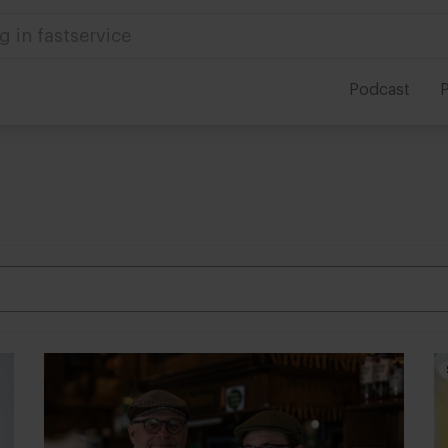
 in foodservice
Podcast
P