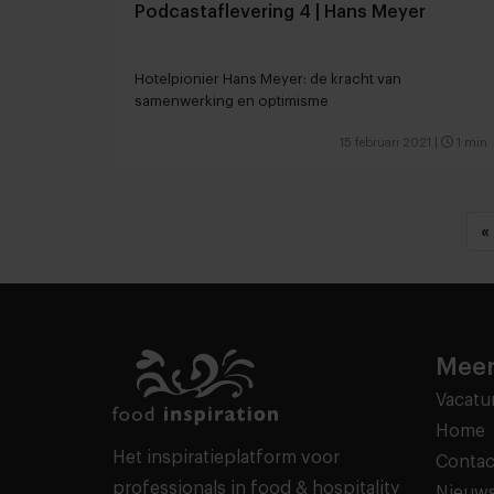
Podcastaflevering 4 | Hans Meyer
Hotelpionier Hans Meyer: de kracht van
samenwerking en optimisme
15 februari 2021
|
1 min
«
Meer
Vacatu
Home
Het inspiratieplatform voor
Contac
professionals in food & hospitality
Nieuws