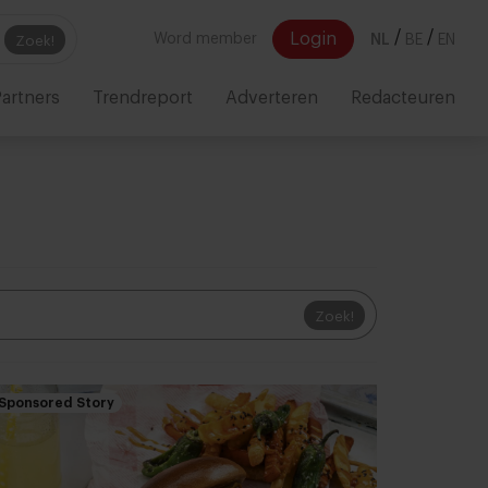
/
/
Login
Word member
NL
BE
EN
Zoek!
artners
Trendreport
Adverteren
Redacteuren
Zoek!
Sponsored Story