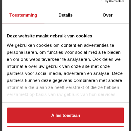
Toestemming
Details
Over
Deze website maakt gebruik van cookies
We gebruiken cookies om content en advertenties te
personaliseren, om functies voor social media te bieden
en om ons websiteverkeer te analyseren. Ook delen we
Snelle opkomst van vegan foodhallen in
informatie over uw gebruik van onze site met onze
Amerika
partners voor social media, adverteren en analyse. Deze
Overwaaien van trend naar ons land lijkt kwestie van tijd
partners kunnen deze gegevens combineren met andere
informatie die u aan ze heeft verstrekt of die ze hebben
verzameld op basis van uw gebruik van hun services.
24 februari 2021
|
3 min
Alles toestaan