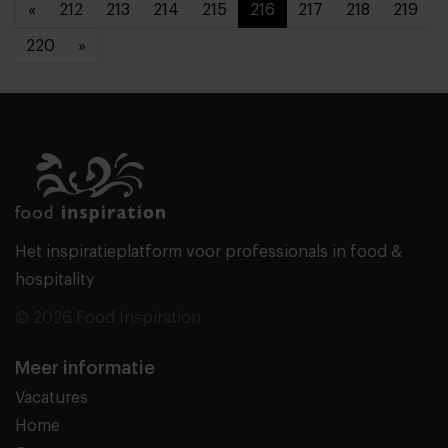
«
212
213
214
215
216
217
218
219
220
»
Het inspiratieplatform voor professionals in food &
hospitality
© 2026 Food Inspiration
Meer informatie
Vacatures
Home