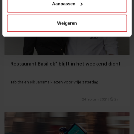
Aanpassen
Weigeren
Restaurant Basiliek* blijft in het weekend dicht
Tabitha en Rik Jansma kiezen voor vrije zaterdag
24 februari 2021
|
2 min