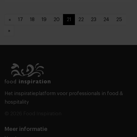
«
17
18
19
20
21
22
23
24
25
»
Het inspiratieplatform voor professionals in food &
hospitality
© 2026 Food Inspiration
Meer informatie