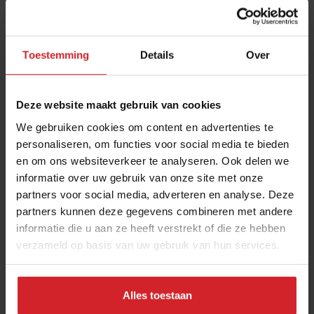
Toestemming
Details
Over
Deze website maakt gebruik van cookies
We gebruiken cookies om content en advertenties te
personaliseren, om functies voor social media te bieden
en om ons websiteverkeer te analyseren. Ook delen we
Over huilmerken, de zoetgolf en loodzware
informatie over uw gebruik van onze site met onze
borrelplanken
partners voor social media, adverteren en analyse. Deze
2025 in 4 trends volgens redacteur Ubel Zuiderveld
partners kunnen deze gegevens combineren met andere
informatie die u aan ze heeft verstrekt of die ze hebben
verzameld op basis van uw gebruik van hun services.
Restaurants
Food
23 december 2025
|
4 min
Sponsored Story
Alles toestaan