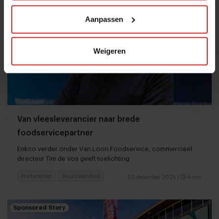
Aanpassen
Weigeren
Van vleesleverancier naar brede
foodservicepartner
Enkco verder onder Van Loon Foodservice, commercieel
directeur Tim de Vos geeft toelichting
Producenten
Duurzaamheid
23 december 2025
|
4 min
Sponsored Story