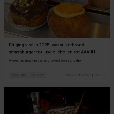
Dit ging viral in 2025: van suikerbrood-
smashburger tot luxe oliebollen tot AAAHH-
gurk
Hypes: zo maak je van je product een sensatie
Restaurants
Concepten
28 december 2025
|
5 min