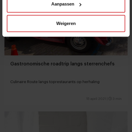
Aanpassen
Weigeren
Gastronomische roadtrip langs sterrenchefs
Culinaire Route langs toprestaurants op herhaling
15 april 2021
|
3 min