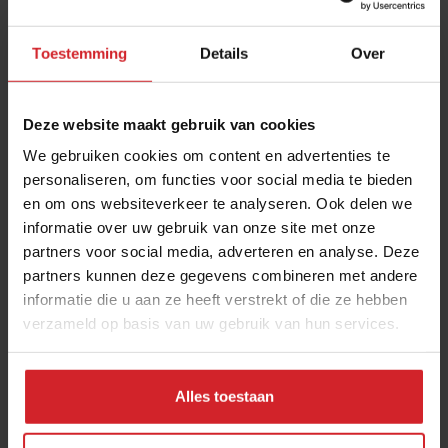
Toestemming
Details
Over
Deze website maakt gebruik van cookies
We gebruiken cookies om content en advertenties te
personaliseren, om functies voor social media te bieden
en om ons websiteverkeer te analyseren. Ook delen we
Verleiding toverwoord bij verse groente out of
informatie over uw gebruik van onze site met onze
home
partners voor social media, adverteren en analyse. Deze
HAK Fresh richt de focus vol op eetmomenten via
partners kunnen deze gegevens combineren met andere
foodservice
informatie die u aan ze heeft verstrekt of die ze hebben
verzameld op basis van uw gebruik van hun services.
15 april 2021
|
3 min
Alles toestaan