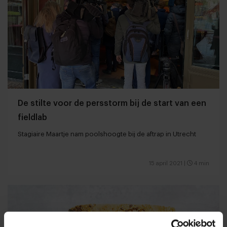
De stilte voor de persstorm bij de start van een
fieldlab
Stagiaire Maartje nam poolshoogte bij de aftrap in Utrecht
15 april 2021
|
4 min