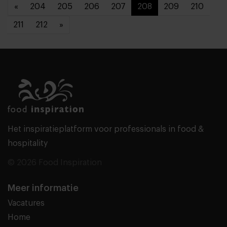
«
204
205
206
207
208
209
210
211
212
»
Het inspiratieplatform voor professionals in food &
hospitality
© 2026 Food Inspiration
Meer informatie
Vacatures
Home